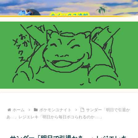
ホーム
ポケモンユナイト
サンダー「明日で引退か
あ…」レジエレキ「明日から毎日ボコられるのか….」