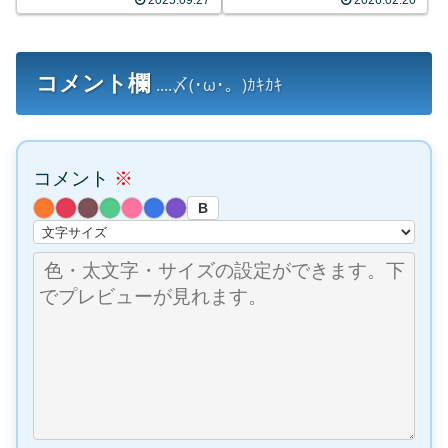
コメント欄
....〆(･ω･。)ｶｷｶｷ
コメント
※
B