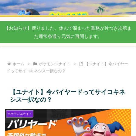
【お知らせ】戻りました。休んで溜まった業務が片づき次第ま
た通常条通り元気に再開します。
ホーム
ポケモンユナイト
【ユナイト】今バイヤー
ドってサイコキネシス一択なの？
【ユナイト】今バイヤードってサイコキネ
シス一択なの？
ポケモンユナイト