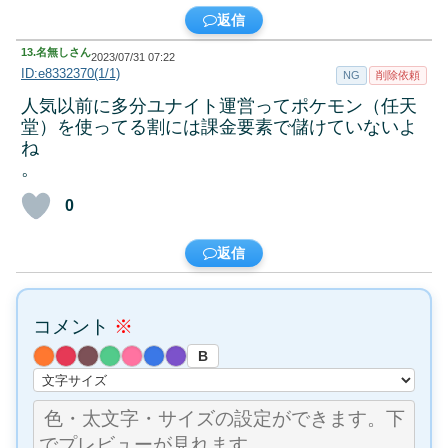
返信
13.
名無しさん
2023/07/31 07:22
ID:e8332370(1/1)
NG
削除依頼
人気以前に多分ユナイト運営ってポケモン（任天
堂）を使ってる割には課金要素で儲けていないよ
ね
。
0
返信
コメント
※
B