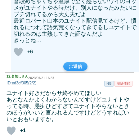
普段めちゃくちゃ温厚で全く怒らないワイのヨッ
メがユナイトやる時だけ、別人になったみたいに
ブチ切れてるから大丈夫だよ
最近ロバート山本のユナイト配信見てるけど、慣
れるにつれて語気荒くなってきてるしユナイトで
切れるのは主熟してきた証なんだよ
きっとね…
+6
返信
12.
名無しさん
2023/07/21 16:37
ID:ed3df005(2/2)
NG
削除依頼
ユナイト好きだからサ終やめてほしい
あとなんかよくわからないんですけどユナイトや
ってる時、愚痴ひどすぎてユナイトやらないとき
のほうがいいと言われるんですけどどうすればい
いとおもいますか。
+1