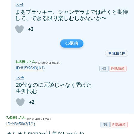
>>4
まあブラッキー、シャンデラまでは続くと期待
して、できる限り楽しむしかないか〜
+3
返信
💬 返信 1件
6.
名無しさん
2023/05/04 04:45
ID:815f95d3(1/1)
NG
削除依頼
>>5
20代なのに冗談じゃなく禿げた
生涯恨む
+2
7.
名無しさん
2023/04/05 17:49
ID:fd3e50a3(1/1)
NG
削除依頼
そもそもmobaが人気ないからね