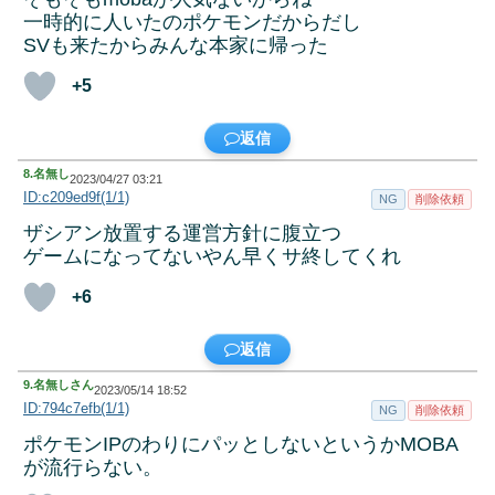
一時的に人いたのポケモンだからだし
SVも来たからみんな本家に帰った
+5
返信
8.
名無し
2023/04/27 03:21
ID:c209ed9f(1/1)
NG
削除依頼
ザシアン放置する運営方針に腹立つ
ゲームになってないやん早くサ終してくれ
+6
返信
9.
名無しさん
2023/05/14 18:52
ID:794c7efb(1/1)
NG
削除依頼
ポケモンIPのわりにパッとしないというかMOBA
が流行らない。