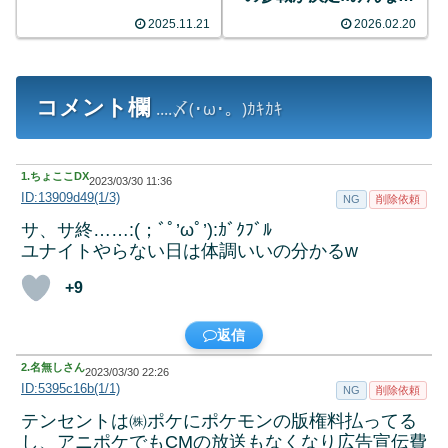
反応まとめ
2025.11.21
2026.02.20
コメント欄
....〆(･ω･。)ｶｷｶｷ
1.
ちょここDX
2023/03/30 11:36
ID:13909d49(1/3)
NG
削除依頼
サ、サ終……:(；ﾞﾟ’ωﾟ’):ｶﾞｸﾌﾞﾙ
ユナイトやらない日は体調いいの分かるw
+9
返信
2.
名無しさん
2023/03/30 22:26
ID:5395c16b(1/1)
NG
削除依頼
テンセントは㈱ポケにポケモンの版権料払ってる
し、アニポケでもCMの放送もなくなり広告宣伝費