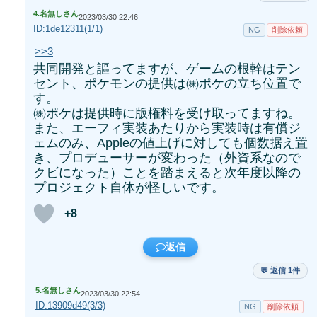
4.
名無しさん
2023/03/30 22:46
ID:1de12311(1/1)
NG
削除依頼
>>3
共同開発と謳ってますが、ゲームの根幹はテン
セント、ポケモンの提供は㈱ポケの立ち位置で
す。
㈱ポケは提供時に版権料を受け取ってますね。
また、エーフィ実装あたりから実装時は有償ジ
ェムのみ、Appleの値上げに対しても個数据え置
き、プロデューサーが変わった（外資系なので
クビになった）ことを踏まえると次年度以降の
プロジェクト自体が怪しいです。
+8
返信
💬 返信 1件
5.
名無しさん
2023/03/30 22:54
ID:13909d49(3/3)
NG
削除依頼