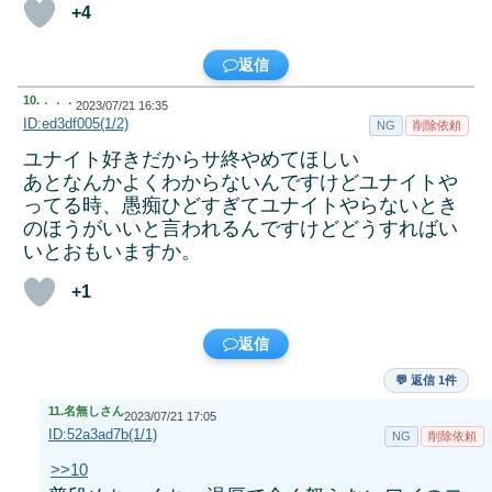
+4
返信
10.
．．．
2023/07/21 16:35
ID:ed3df005(1/2)
NG
削除依頼
ユナイト好きだからサ終やめてほしい
あとなんかよくわからないんですけどユナイトや
ってる時、愚痴ひどすぎてユナイトやらないとき
のほうがいいと言われるんですけどどうすればい
いとおもいますか。
+1
返信
💬 返信 1件
11.
名無しさん
2023/07/21 17:05
ID:52a3ad7b(1/1)
NG
削除依頼
>>10