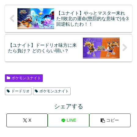
【ユナイト】やっとマスター来れ
た!!敗北の運命(懲罰的な意味で)を3
回逆転したわ！！
【ユナイト】ドードリオ味方に来
たら負け？ どのくらい弱い？
ポケモンユナイト
ドードリオ
ポケモンユナイト
シェアする
X
LINE
コピー