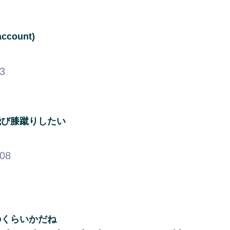
account)
13
飛び膝蹴りしたい
.08
のくらいかだね