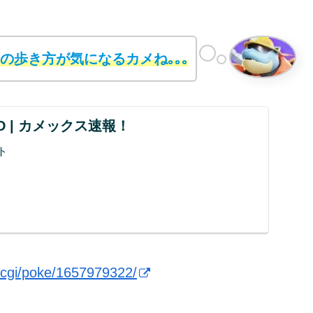
の歩き方が気になるカメね｡｡｡
UND | カメックス速報！
ト
d.cgi/poke/1657979322/