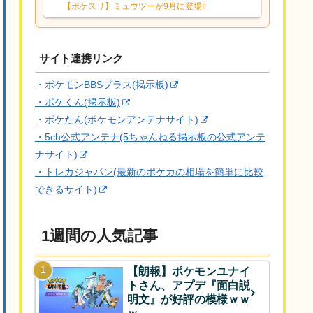
響は勉強になります。ありがとうござい
【ポケスリ】ミュウツーが9月に登場!!
ますオイルはだいぶ強めのABBレントラ
ーいて芋の方が不安なんで1枚目にしよう
かなと思...
サイト連携リンク
・ポケモンBBSプラス(掲示板)
・ポケくん(掲示板)
・ポケたん(ポケモンアンテナサイト)
・5ch公式アンテナ(5ちゃんねる掲示板の公式アンテ
ナサイト)
・トレカジャパン(最新のポケカの相場を簡単に比較
できるサイト)
1週間の人気記事
【朗報】ポケモンユナイ
トさん、アプデ『面白説
明文』が好評の模様ｗｗ