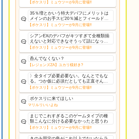
さえあんまり行ってないや
【ポケスリ】ミュウツーが9月に登場!!
35％増とかいう特大デバフにメリットは
メインのお手スピ20％減とフィールド効
果のみフェアリーノーマルとか引いたら
【ポケスリ】ミュウツーが9月に登場!!
まともに料理も作れないし終わり控えめ
に言ってカス
シアンEXのデバフがキツすぎて全種類揃
えないと対応できなそうって話になって
るわ
【ポケスリ】ミュウツーが9月に登場!!
呑んでなくない？
【レジェンズZA】ユカリ様好き?
〉全タイプ必要必要ない。なんとでもな
る。つか仮に必須だとしても正直そんな
もんに付き合う気は無い。運営は時間の
【ポケスリ】ミュウツーが9月に登場!!
リソースを甘く見すぎなのよ。ポケスリ
やったことないやろうなと思ってる。〉
ポケスリに来てほしい
ラピスEX最短二年後...
マリルリいいよね
まじでこれすぎるこのゲームタイプの種
類こんなに分ける必要なかったと思うわ
【ポケスリ】ミュウツーが9月に登場!!
きのみ固定の島がこれ以上でないならラ