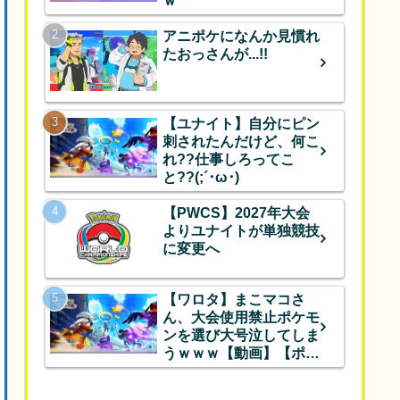
ｗ
アニポケになんか見慣れ
たおっさんが...!!
【ユナイト】自分にピン
刺されたんだけど、何こ
れ??仕事しろってこ
と??(;´･ω･)
【PWCS】2027年大会
よりユナイトが単独競技
に変更へ
【ワロタ】まこマコさ
ん、大会使用禁止ポケモ
ンを選び大号泣してしま
うｗｗｗ【動画】【ポケ
モンユナイト】