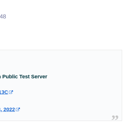
.48
n Public Test Server
R13C
8, 2022