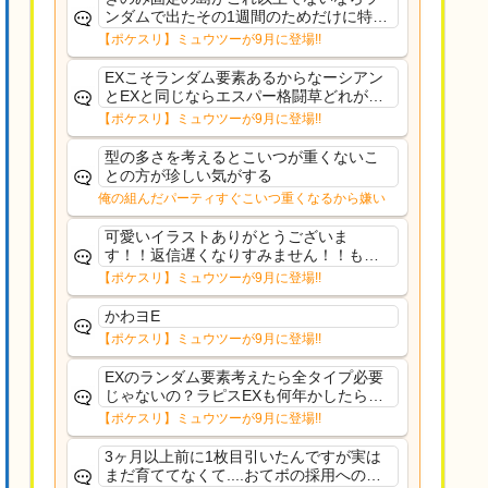
ンダムで出たその1週間のためだけに特定
のタイプにリソース割くのなんだかむな
【ポケスリ】ミュウツーが9月に登場!!
しい気がするわ出番がないってわけじゃ
ないから無駄ではないんだけど
EXこそランダム要素あるからなーシアン
とEXと同じならエスパー格闘草どれが事
前に来るか分からんから、積む必要があ
【ポケスリ】ミュウツーが9月に登場!!
るミュウツーは使いにくくね？って思っ
た
型の多さを考えるとこいつが重くないこ
との方が珍しい気がする
俺の組んだパーティすぐこいつ重くなるから嫌い
可愛いイラストありがとうございま
す！！返信遅くなりすみません！！もう
少ししたら通常再開できます！
【ポケスリ】ミュウツーが9月に登場!!
かわヨE
【ポケスリ】ミュウツーが9月に登場!!
EXのランダム要素考えたら全タイプ必要
じゃないの？ラピスEXも何年かしたら来
るだろうし後から厳選したい育てたいっ
【ポケスリ】ミュウツーが9月に登場!!
て思ってもどうにもならないのがこのゲ
ームだしな
3ヶ月以上前に1枚目引いたんですが実は
まだ育ててなくて....おてボの採用への影