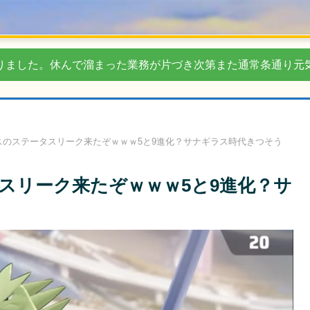
りました。休んで溜まった業務が片づき次第また通常条通り元
スのステータスリーク来たぞｗｗｗ5と9進化？サナギラス時代きつそう
スリーク来たぞｗｗｗ5と9進化？サ