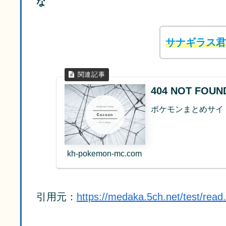
な
サナギラス君
404 NOT FO
ポケモンまとめサイ
kh-pokemon-mc.com
引用元：
https://medaka.5ch.net/test/rea