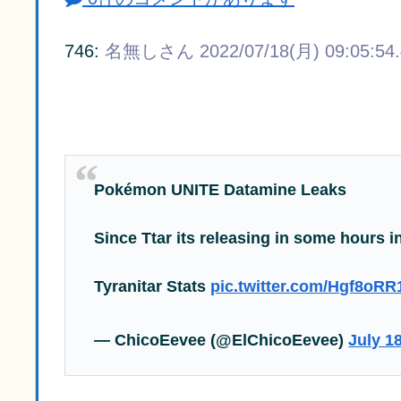
746:
名無しさん
2022/07/18(月) 09:05:54
Pokémon UNITE Datamine Leaks
Since Ttar its releasing in some hours i
Tyranitar Stats
pic.twitter.com/Hgf8oR
— ChicoEevee (@ElChicoEevee)
July 1