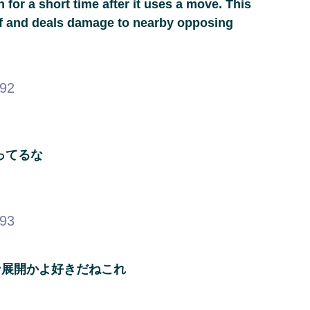
r a short time after it uses a move. This
f and deals damage to nearby opposing
.92
ってるな
.93
ン展開かよ好きだねこれ