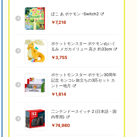
ぽこ あ ポケモン -Switch2
￥7,216
ポケットモンスター ポケモンぬいぐ
るみ メガカイリュー 高さ 約33cm
￥3,755
ポケットモンスター ポケモン30周年
記念 モンコレ旅立ちの3匹セット カ
ントー地方
￥1,814
二ンテンドースイッチ 2 (日本語・国
内専用)
￥74,980