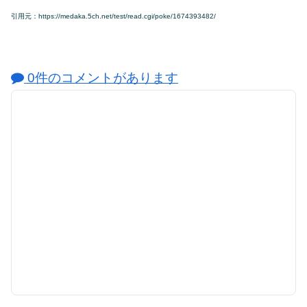
引用元：https://medaka.5ch.net/test/read.cgi/poke/1674393482/
0件のコメントがあります