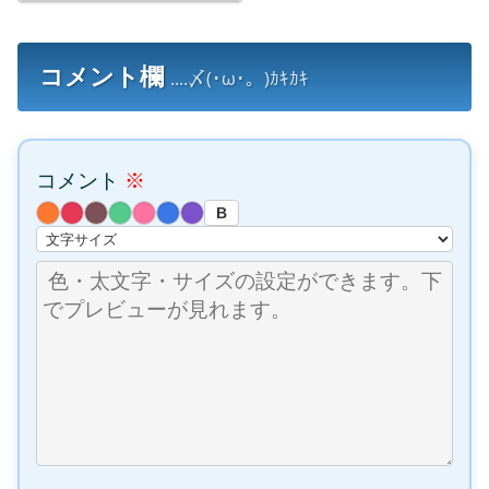
コメント欄
....〆(･ω･。)ｶｷｶｷ
コメント
※
B