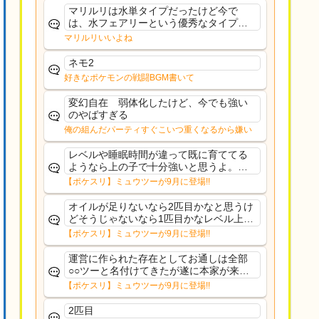
ーいて芋の方が不安なんで1枚目にしよう
マリルリは水単タイプだったけど今で
かなと思...
は、水フェアリーという優秀なタイプだ
な、後特性力持ちって見た目と全然違う
マリルリいいよね
な
ネモ2
好きなポケモンの戦闘BGM書いて
変幻自在 弱体化したけど、今でも強い
のやばすぎる
俺の組んだパーティすぐこいつ重くなるから嫌い
レベルや睡眠時間が違って既に育ててる
ようなら上の子で十分強いと思うよ。ヒ
ーラーであれば常駐適正高いからおてぼ
【ポケスリ】ミュウツーが9月に登場!!
欲しいけど、イワパはカレー週かサラダ
週の補助がメインだし、金種入れてるな
オイルが足りないなら2匹目かなと思うけ
ら育て直す必要もない...
どそうじゃないなら1匹目かなレベル上げ
もしんどいし
【ポケスリ】ミュウツーが9月に登場!!
運営に作られた存在としてお通しは全部
○○ツーと名付けてきたが遂に本家が来て
しまった
【ポケスリ】ミュウツーが9月に登場!!
2匹目