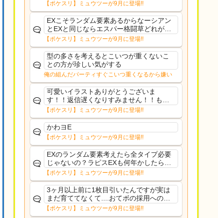
のタイプにリソース割くのなんだかむな
【ポケスリ】ミュウツーが9月に登場!!
しい気がするわ出番がないってわけじゃ
ないから無駄ではないんだけど
EXこそランダム要素あるからなーシアン
とEXと同じならエスパー格闘草どれが事
前に来るか分からんから、積む必要があ
【ポケスリ】ミュウツーが9月に登場!!
るミュウツーは使いにくくね？って思っ
た
型の多さを考えるとこいつが重くないこ
との方が珍しい気がする
俺の組んだパーティすぐこいつ重くなるから嫌い
可愛いイラストありがとうございま
す！！返信遅くなりすみません！！もう
少ししたら通常再開できます！
【ポケスリ】ミュウツーが9月に登場!!
かわヨE
【ポケスリ】ミュウツーが9月に登場!!
EXのランダム要素考えたら全タイプ必要
じゃないの？ラピスEXも何年かしたら来
るだろうし後から厳選したい育てたいっ
【ポケスリ】ミュウツーが9月に登場!!
て思ってもどうにもならないのがこのゲ
ームだしな
3ヶ月以上前に1枚目引いたんですが実は
まだ育ててなくて....おてボの採用への影
響は勉強になります。ありがとうござい
【ポケスリ】ミュウツーが9月に登場!!
ますオイルはだいぶ強めのABBレントラ