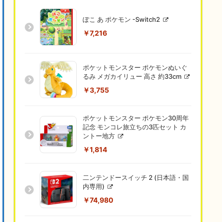
ぽこ あ ポケモン -Switch2
￥7,216
ポケットモンスター ポケモンぬいぐ
るみ メガカイリュー 高さ 約33cm
￥3,755
ポケットモンスター ポケモン30周年
記念 モンコレ旅立ちの3匹セット カ
ントー地方
￥1,814
二ンテンドースイッチ 2 (日本語・国
内専用)
￥74,980