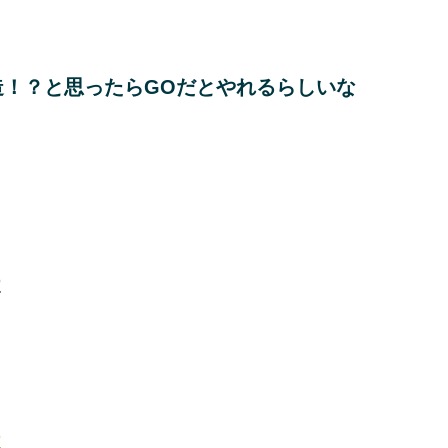
！？と思ったらGOだとやれるらしいな
よ
よ