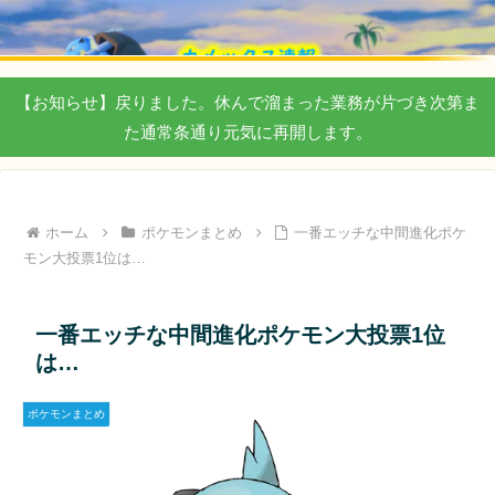
【お知らせ】戻りました。休んで溜まった業務が片づき次第ま
た通常条通り元気に再開します。
ホーム
ポケモンまとめ
一番エッチな中間進化ポケ
モン大投票1位は…
一番エッチな中間進化ポケモン大投票1位
は…
ポケモンまとめ