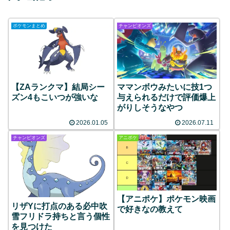
ポケモンまとめ
チャンピオンズ
【ZAランクマ】結局シー
ママンボウみたいに技1つ
ズン4もこいつが強いな
与えられるだけで評価爆上
がりしそうなやつ
2026.01.05
2026.07.11
チャンピオンズ
アニポケ
【アニポケ】ポケモン映画
リザYに打点のある必中吹
で好きなの教えて
雪フリドラ持ちと言う個性
を見つけた