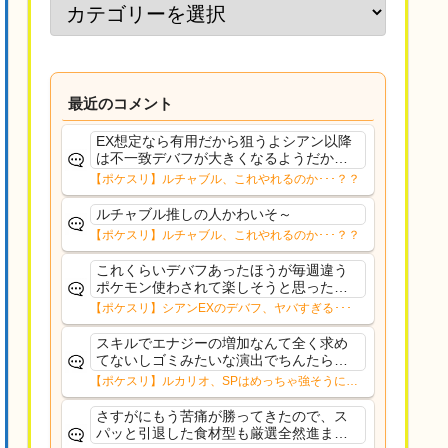
最近のコメント
EX想定なら有用だから狙うよシアン以降
は不一致デバフが大きくなるようだから
食材役の択も増やしておきたい
【ポケスリ】ルチャブル、これやれるのか･･･？？
ルチャブル推しの人かわいそ～
【ポケスリ】ルチャブル、これやれるのか･･･？？
これくらいデバフあったほうが毎週違う
ポケモン使わされて楽しそうと思ったけ
どここの雰囲気見てるとそう思えるのは
【ポケスリ】シアンEXのデバフ、ヤバすぎる･･･
手持ち揃ってるからなのかももうちょい
バフあってもよかったかもね
スキルでエナジーの増加なんて全く求め
てないしゴミみたいな演出でちんたら長
いしもう使わんからルカリオに入れた金
【ポケスリ】ルカリオ、SPはめっちゃ強そうにな
種マジで返してほしいわ
ったな
さすがにもう苦痛が勝ってきたので、ス
パッと引退した食材型も厳選全然進まん