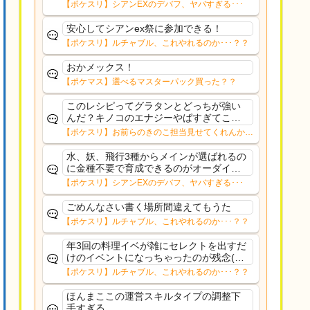
っていうかAAAですら出てこなくなった
【ポケスリ】シアンEXのデバフ、ヤバすぎる･･･
しもういいやなんか、疲れた
安心してシアンex祭に参加できる！
【ポケスリ】ルチャブル、これやれるのか･･･？？
おかメックス！
【ポケマス】選べるマスターパック買った？？
このレシピってグラタンとどっちが強い
んだ？キノコのエナジーやばすぎてこっ
ちになるのかな？
【ポケスリ】お前らのきのこ担当見せてくれんか…
水、妖、飛行3種からメインが選ばれるの
に金種不要で育成できるのがオーダイル
くらいなのがきつい。せめてこの３種類
【ポケスリ】シアンEXのデバフ、ヤバすぎる･･･
が毎週固定ならウォーグル、ピクシー育
成に金種リソース使おうと思えるけど…
ごめんなさい書く場所間違えてもうた
その価値があるのか...
【ポケスリ】ルチャブル、これやれるのか･･･？？
年3回の料理イベが雑にセレクトを出すだ
けのイベントになっちゃったのが残念(ル
チャブル自体は好きです)EXデバフにして
【ポケスリ】ルチャブル、これやれるのか･･･？？
もセレクト連打にしても各種AAAを揃え
終わったユーザーから更にサブレ課金を
ほんまここの運営スキルタイプの調整下
引き出す為...
手すぎる