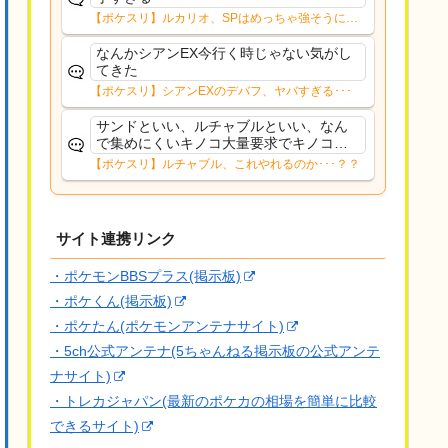
【ポケスリ】ルカリオ、SPはめっちゃ強そうにな
ったな
なんかシアンEX今行く時じゃない気がし
てきた
【ポケスリ】シアンEXのデバフ、ヤバすぎる･･･
サンドといい、ルチャブルといい、なん
で集めにくいキノコ大量要求でキノコ外
すん？食セレだとドンカラスがいるには
【ポケスリ】ルチャブル、これやれるのか･･･？？
いるけど、あっちは1/4なんだよなぁ…ム
ズイよ
サイト連携リンク
・ポケモンBBSプラス(掲示板)
・ポケくん(掲示板)
・ポケたん(ポケモンアンテナサイト)
・5ch公式アンテナ(5ちゃんねる掲示板の公式アンテ
ナサイト)
・トレカジャパン(最新のポケカの相場を簡単に比較
できるサイト)