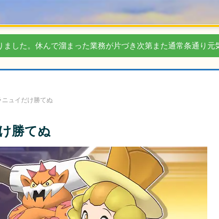
りました。休んで溜まった業務が片づき次第また通常条通り元
ラニュイだけ勝てぬ
け勝てぬ