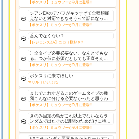
果のみフェアリーノーマルとか引いたら
【ポケスリ】ミュウツーが9月に登場!!
まともに料理も作れないし終わり控えめ
に言ってカス
シアンEXのデバフがキツすぎて全種類揃
えないと対応できなそうって話になって
るわ
【ポケスリ】ミュウツーが9月に登場!!
呑んでなくない？
【レジェンズZA】ユカリ様好き?
〉全タイプ必要必要ない。なんとでもな
る。つか仮に必須だとしても正直そんな
もんに付き合う気は無い。運営は時間の
【ポケスリ】ミュウツーが9月に登場!!
リソースを甘く見すぎなのよ。ポケスリ
やったことないやろうなと思ってる。〉
ポケスリに来てほしい
ラピスEX最短二年後...
マリルリいいよね
まじでこれすぎるこのゲームタイプの種
類こんなに分ける必要なかったと思うわ
【ポケスリ】ミュウツーが9月に登場!!
きのみ固定の島がこれ以上でないならラ
ンダムで出たその1週間のためだけに特定
のタイプにリソース割くのなんだかむな
【ポケスリ】ミュウツーが9月に登場!!
しい気がするわ出番がないってわけじゃ
ないから無駄ではないんだけど
EXこそランダム要素あるからなーシアン