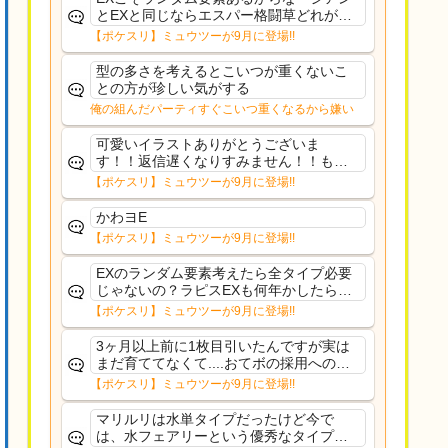
とEXと同じならエスパー格闘草どれが事
前に来るか分からんから、積む必要があ
【ポケスリ】ミュウツーが9月に登場!!
るミュウツーは使いにくくね？って思っ
た
型の多さを考えるとこいつが重くないこ
との方が珍しい気がする
俺の組んだパーティすぐこいつ重くなるから嫌い
可愛いイラストありがとうございま
す！！返信遅くなりすみません！！もう
少ししたら通常再開できます！
【ポケスリ】ミュウツーが9月に登場!!
かわヨE
【ポケスリ】ミュウツーが9月に登場!!
EXのランダム要素考えたら全タイプ必要
じゃないの？ラピスEXも何年かしたら来
るだろうし後から厳選したい育てたいっ
【ポケスリ】ミュウツーが9月に登場!!
て思ってもどうにもならないのがこのゲ
ームだしな
3ヶ月以上前に1枚目引いたんですが実は
まだ育ててなくて....おてボの採用への影
響は勉強になります。ありがとうござい
【ポケスリ】ミュウツーが9月に登場!!
ますオイルはだいぶ強めのABBレントラ
ーいて芋の方が不安なんで1枚目にしよう
マリルリは水単タイプだったけど今で
かなと思...
は、水フェアリーという優秀なタイプだ