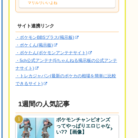
な、後特性力持ちって見た目と全然違う
マリルリいいよね
な
サイト連携リンク
・ポケモンBBSプラス(掲示板)
・ポケくん(掲示板)
・ポケたん(ポケモンアンテナサイト)
・5ch公式アンテナ(5ちゃんねる掲示板の公式アンテ
ナサイト)
・トレカジャパン(最新のポケカの相場を簡単に比較
できるサイト)
1週間の人気記事
ポケモンチャンピオンズ
ってやっぱりエロじゃな
い??【画像】