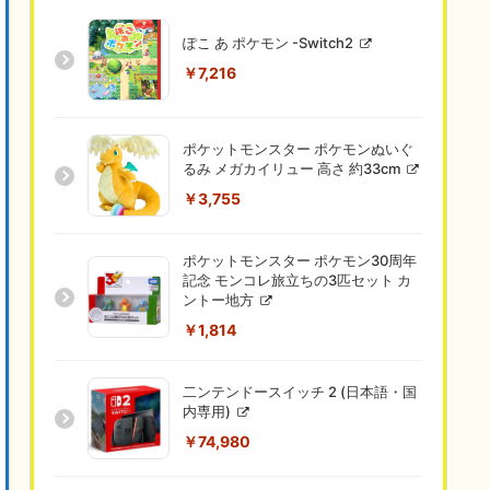
ぽこ あ ポケモン -Switch2
￥7,216
ポケットモンスター ポケモンぬいぐ
るみ メガカイリュー 高さ 約33cm
￥3,755
ポケットモンスター ポケモン30周年
記念 モンコレ旅立ちの3匹セット カ
ントー地方
￥1,814
二ンテンドースイッチ 2 (日本語・国
内専用)
￥74,980