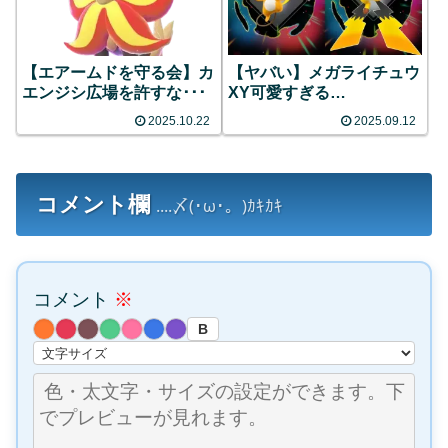
【ヤバい】メガライチュウ
【エアームドを守る会】カ
XY可愛すぎる…
エンジシ広場を許すな･･･
2025.10.22
2025.09.12
コメント欄
....〆(･ω･。)ｶｷｶｷ
コメント
※
B