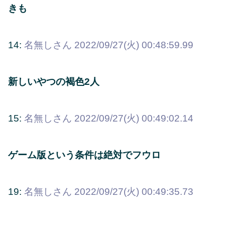
きも
14:
名無しさん
2022/09/27(火) 00:48:59.99
新しいやつの褐色2人
15:
名無しさん
2022/09/27(火) 00:49:02.14
ゲーム版という条件は絶対でフウロ
19:
名無しさん
2022/09/27(火) 00:49:35.73