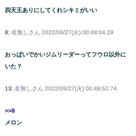
四天王ありにしてくれシキミがいい
8:
名無しさん
2022/09/27(火) 00:48:04.29
おっぱいでかいジムリーダーってフウロ以外に
いた？
13:
名無しさん
2022/09/27(火) 00:48:52.74
>>8
メロン