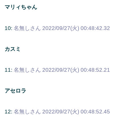
マリィちゃん
10:
名無しさん
2022/09/27(火) 00:48:42.32
カスミ
11:
名無しさん
2022/09/27(火) 00:48:52.21
アセロラ
12:
名無しさん
2022/09/27(火) 00:48:52.45