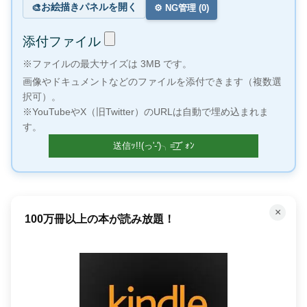
お絵描きパネルを開く
🎨
⚙️ NG管理 (
0
)
添付ファイル
※ファイルの最大サイズは 3MB です。
画像やドキュメントなどのファイルを添付できます（複数選
択可）。
※YouTubeやX（旧Twitter）のURLは自動で埋め込まれま
す。
×
100万冊以上の本が読み放題！