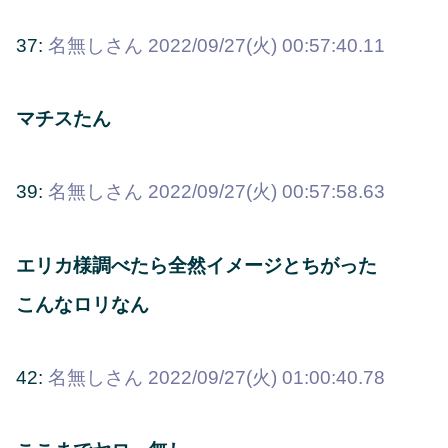
37:
名無しさん
2022/09/27(火) 00:57:40.11
マチスたん
39:
名無しさん
2022/09/27(火) 00:57:58.63
エリカ様調べたら全然イメージとちがった
こんなロリなん
42:
名無しさん
2022/09/27(火) 01:00:40.78