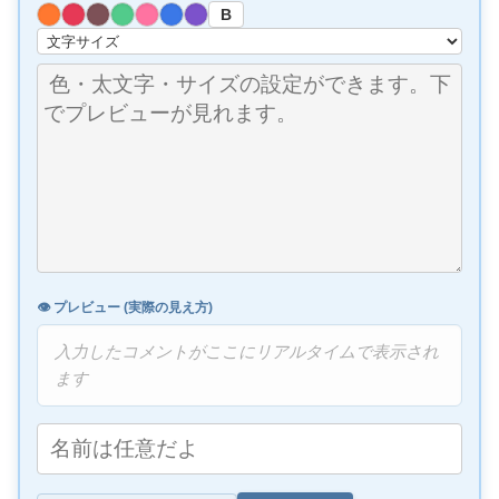
B
👁️ プレビュー (実際の見え方)
入力したコメントがここにリアルタイムで表示され
ます