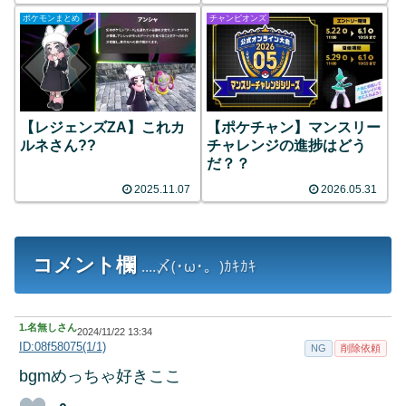
ポケモンまとめ
チャンピオンズ
【レジェンズZA】これカ
【ポケチャン】マンスリー
ルネさん??
チャレンジの進捗はどう
だ？？
2025.11.07
2026.05.31
コメント欄
....〆(･ω･。)ｶｷｶｷ
1.
名無しさん
2024/11/22 13:34
ID:08f58075(1/1)
NG
削除依頼
bgmめっちゃ好きここ