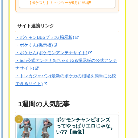
響は勉強になります。ありがとうござい
【ポケスリ】ミュウツーが9月に登場!!
ますオイルはだいぶ強めのABBレントラ
ーいて芋の方が不安なんで1枚目にしよう
かなと思...
サイト連携リンク
・ポケモンBBSプラス(掲示板)
・ポケくん(掲示板)
・ポケたん(ポケモンアンテナサイト)
・5ch公式アンテナ(5ちゃんねる掲示板の公式アンテ
ナサイト)
・トレカジャパン(最新のポケカの相場を簡単に比較
できるサイト)
1週間の人気記事
ポケモンチャンピオンズ
ってやっぱりエロじゃな
い??【画像】