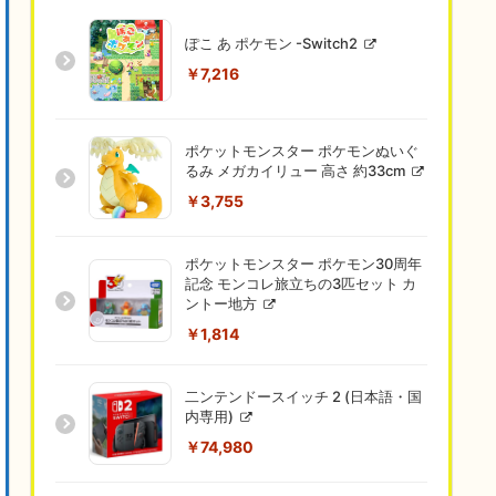
ぽこ あ ポケモン -Switch2
￥7,216
ポケットモンスター ポケモンぬいぐ
るみ メガカイリュー 高さ 約33cm
￥3,755
ポケットモンスター ポケモン30周年
記念 モンコレ旅立ちの3匹セット カ
ントー地方
￥1,814
二ンテンドースイッチ 2 (日本語・国
内専用)
￥74,980