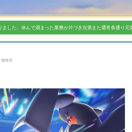
りました。休んで溜まった業務が片づき次第また通常条通り元
ミ懺悔室