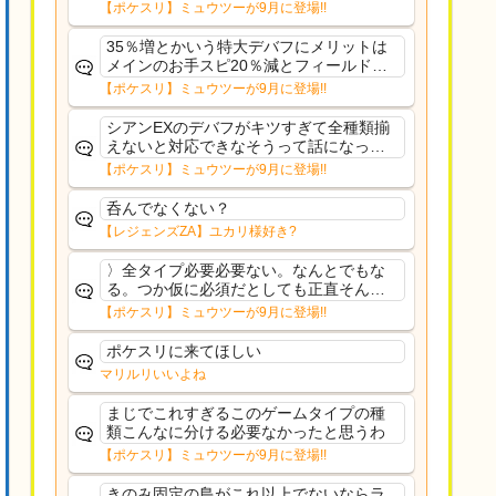
さえあんまり行ってないや
【ポケスリ】ミュウツーが9月に登場!!
35％増とかいう特大デバフにメリットは
メインのお手スピ20％減とフィールド効
果のみフェアリーノーマルとか引いたら
【ポケスリ】ミュウツーが9月に登場!!
まともに料理も作れないし終わり控えめ
に言ってカス
シアンEXのデバフがキツすぎて全種類揃
えないと対応できなそうって話になって
るわ
【ポケスリ】ミュウツーが9月に登場!!
呑んでなくない？
【レジェンズZA】ユカリ様好き?
〉全タイプ必要必要ない。なんとでもな
る。つか仮に必須だとしても正直そんな
もんに付き合う気は無い。運営は時間の
【ポケスリ】ミュウツーが9月に登場!!
リソースを甘く見すぎなのよ。ポケスリ
やったことないやろうなと思ってる。〉
ポケスリに来てほしい
ラピスEX最短二年後...
マリルリいいよね
まじでこれすぎるこのゲームタイプの種
類こんなに分ける必要なかったと思うわ
【ポケスリ】ミュウツーが9月に登場!!
きのみ固定の島がこれ以上でないならラ