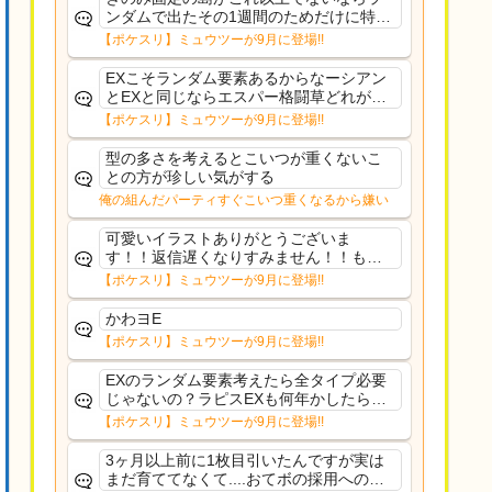
ンダムで出たその1週間のためだけに特定
のタイプにリソース割くのなんだかむな
【ポケスリ】ミュウツーが9月に登場!!
しい気がするわ出番がないってわけじゃ
ないから無駄ではないんだけど
EXこそランダム要素あるからなーシアン
とEXと同じならエスパー格闘草どれが事
前に来るか分からんから、積む必要があ
【ポケスリ】ミュウツーが9月に登場!!
るミュウツーは使いにくくね？って思っ
た
型の多さを考えるとこいつが重くないこ
との方が珍しい気がする
俺の組んだパーティすぐこいつ重くなるから嫌い
可愛いイラストありがとうございま
す！！返信遅くなりすみません！！もう
少ししたら通常再開できます！
【ポケスリ】ミュウツーが9月に登場!!
かわヨE
【ポケスリ】ミュウツーが9月に登場!!
EXのランダム要素考えたら全タイプ必要
じゃないの？ラピスEXも何年かしたら来
るだろうし後から厳選したい育てたいっ
【ポケスリ】ミュウツーが9月に登場!!
て思ってもどうにもならないのがこのゲ
ームだしな
3ヶ月以上前に1枚目引いたんですが実は
まだ育ててなくて....おてボの採用への影