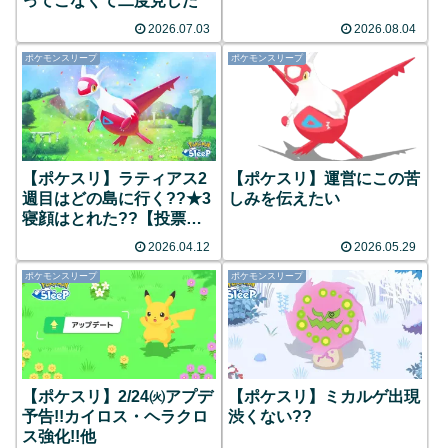
ってこなくて二度見した
2026.07.03
2026.08.04
ポケモンスリープ
ポケモンスリープ
【ポケスリ】ラティアス2
【ポケスリ】運営にこの苦
週目はどの島に行く??★3
しみを伝えたい
寝顔はとれた??【投票あ
り】
2026.04.12
2026.05.29
ポケモンスリープ
ポケモンスリープ
【ポケスリ】2/24㈫アプデ
【ポケスリ】ミカルゲ出現
予告!!カイロス・ヘラクロ
渋くない??
ス強化!!他