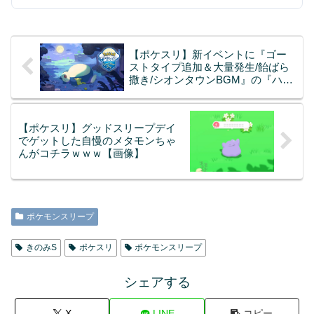
【ポケスリ】新イベントに『ゴー
ストタイプ追加＆大量発生/飴ばら
撒き/シオンタウンBGM』の『ハロ
ウィンイベント』とかどうですか
(。´･ω･)?
【ポケスリ】グッドスリープデイ
でゲットした自慢のメタモンちゃ
んがコチラｗｗｗ【画像】
ポケモンスリープ
きのみS
ポケスリ
ポケモンスリープ
シェアする
X
LINE
コピー