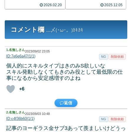
2026.02.20
2025.12.05
コメント欄
....〆(･ω･。)ｶｷｶｷ
1.
名無しさん
2023/09/02 23:05
ID:7e6e6a47(1/1)
NG
削除依頼
個人的にスキルタイプはきのみS欲しいな
スキル発動しなくてもきのみ役として最低限の仕
事になるから安定感増すのよね
+6
返信
2.
名無しさん
2023/09/03 10:48
ID:c4f36b60(1/1)
NG
削除依頼
記事のヨーギラス金サブ3あって羨ましいけどうっ