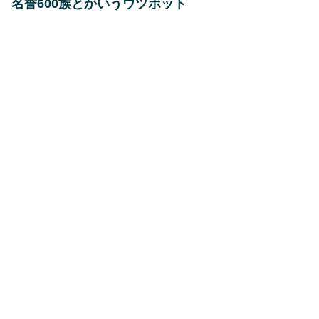
名誉600族とかいうウツボット