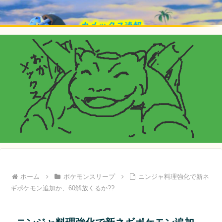
ホーム
ポケモンスリープ
ニンジャ料理強化で新ネ
ギポケモン追加か、60解放くるか??