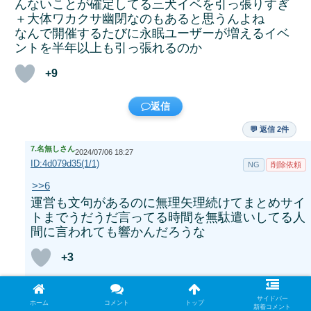
んないことが確定してる三犬イベを引っ張りすぎ
＋大体ワカクサ幽閉なのもあると思うんよね
なんで開催するたびに永眠ユーザーが増えるイベ
ントを半年以上も引っ張れるのか
+9
返信
💬 返信 2件
7.
名無しさん
2024/07/06 18:27
ID:4d079d35(1/1)
NG
削除依頼
>>6
運営も文句があるのに無理矢理続けてまとめサイ
トまでうだうだ言ってる時間を無駄遣いしてる人
間に言われても響かんだろうな
+3
返信
サイドバー
ホーム
コメント
トップ
新着コメント