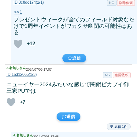
ID:3c8dc174(1/1)
NG
削除依頼
>>1
プレゼントウィークが全てのフィールド対象なだ
けで1周年イベントがワカクサ幽閉の可能性はあ
る
+12
返信
3.
名無しさん
2024/07/06 17:07
ID:1531206e(1/3)
NG
削除依頼
ニューイヤー2024みたいな感じで闇鍋ピカブイ御
三家PUでは
+7
返信
💬 返信 1件
4.
名無しさん
2024/07/06 17:48