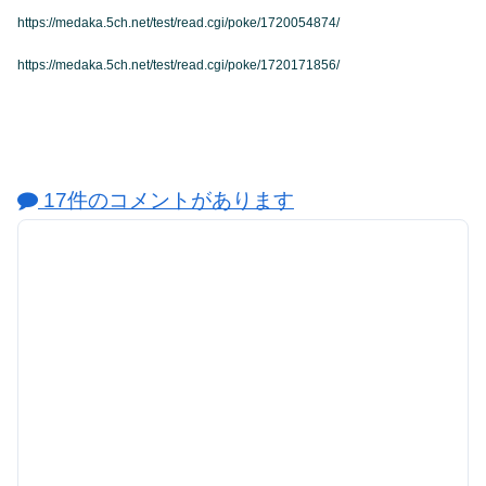
https://medaka.5ch.net/test/read.cgi/poke/1720054874/
https://medaka.5ch.net/test/read.cgi/poke/1720171856/
17件のコメントがあります