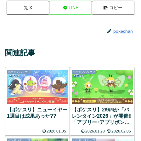
X
LINE
コピー
pokechan
関連記事
ポケモンスリープ
ポケモンスリープ
【ポケスリ】ニューイヤー
【ポケスリ】2/9㈪か「バ
1週目は成果あった??
レンタイン2026」が開催!!
「アブリー･アブリボン」
が新登場!!詳細とみんなの
2026.01.05
2026.01.28
2026.02.06
反応まとめ
ポケモンスリープ
ポケモンスリープ