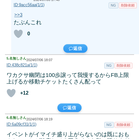
ID:9acc56aa(1/1)
NG
削除依頼
>>3
たぶんこれ
0
返信
5.
名無しさん
2024/07/06 18:07
ID:438c821a(1/1)
NG
削除依頼
ワカクサ幽閉は100歩譲って我慢するからFB上限
上げるか移動チケットたくさん配って
+12
返信
6.
名無しさん
2024/07/06 18:19
ID:6a09cf31(1/1)
NG
削除依頼
イベントがイマイチ盛り上がらないのは既におも