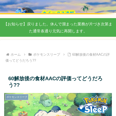
【お知らせ】戻りました。休んで溜まった業務が片づき次第ま
た通常条通り元気に再開します。
ホーム
ポケモンスリープ
60解放後の食材AACの評
価ってどうだろう??
60解放後の食材AACの評価ってどうだろ
う??
ポケモンスリープ