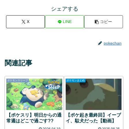
シェアする
X
LINE
コピー
pokechan
関連記事
ポケモンスリープ
ポケモンまとめ
【ポケスリ】明日からの通
【ポケ起き最終回】イーブ
常週はどこで過ごす??
イ、駄犬だった【動画】