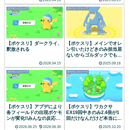
2026.04.19
2025.08.25
ポケモンスリープ
ポケモンスリープ
【ポケスリ】ダークライ、
【ポケスリ】メインでオレ
釈放される
ン引いたけどきのみ担当居
ないからゴルダックでも出
すか…
2026.04.15
2025.09.16
ポケモンスリープ
ポケモンスリープ
【ポケスリ】アプデにより
【ポケスリ】ワカクサ
各フィールドの出現ポケモ
EX19回中きのみ2.4倍が1
ンが変化!!みんなの反応ま
回だけなんだけど本当に等
とめ
確率なの？
2026.06.25
2026.06.30
2025.10.20