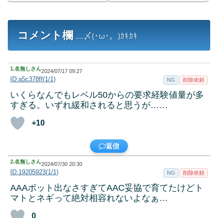
コメント欄
....〆(･ω･。)ｶｷｶｷ
1.
名無しさん
2024/07/17 09:27
ID:a5c378ff(1/1)
NG
削除依頼
いくらなんでもレベル50からの要求経験値量が多
すぎる。いずれ緩和されると思うが……
+10
返信
2.
名無しさん
2024/07/30 20:30
ID:19205923(1/1)
NG
削除依頼
AAAボット出なさすぎてAAC妥協で育てたけどト
マトとネギって絶対相容れないよなぁ…
0