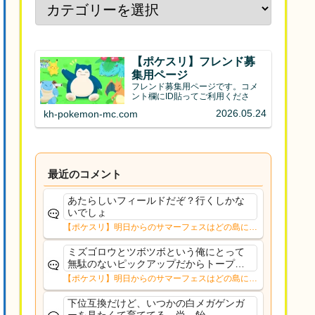
【ポケスリ】フレンド募
集用ページ
フレンド募集用ページです。コメ
ント欄にID貼ってご利用くださ
2026.05.24
kh-pokemon-mc.com
最近のコメント
あたらしいフィールドだぞ？行くしかな
いでしょ
【ポケスリ】明日からのサマーフェスはどの島に行
く？？12日㈬からはNMD
ミズゴロウとツボツボという俺にとって
無駄のないピックアップだからトープだ
わルチャブルもそこまでな性能っぽいし
【ポケスリ】明日からのサマーフェスはどの島に行
安心していける
く？？12日㈬からはNMD
下位互換だけど、いつかの白メガゲンガ