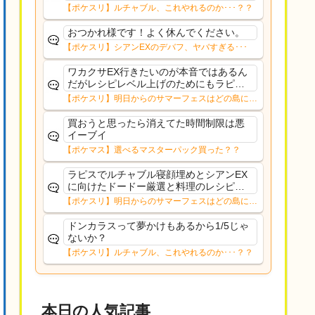
ャン…？
【ポケスリ】ルチャブル、これやれるのか･･･？？
おつかれ様です！よく休んでください。
【ポケスリ】シアンEXのデバフ、ヤバすぎる･･･
ワカクサEX行きたいのが本音ではあるん
だがレシピレベル上げのためにもラピス
かもワカクサEXのデバフ受けながらのレ
【ポケスリ】明日からのサマーフェスはどの島に行
シピ上げってかなりストレス有るんよド
く？？12日㈬からはNMD
ードー厳選とルチャブル寝顔も取っとき
買おうと思ったら消えてた時間制限は悪
たいし
イーブイ
【ポケマス】選べるマスターパック買った？？
ラピスでルチャブル寝顔埋めとシアンEX
に向けたドードー厳選と料理のレシピレ
ベル上げシアンEXにFL移すかは考え中キ
【ポケスリ】明日からのサマーフェスはどの島に行
ャンチケは切らずにまったり過ごす予定
く？？12日㈬からはNMD
ドンカラスって夢かけもあるから1/5じゃ
ないか？
【ポケスリ】ルチャブル、これやれるのか･･･？？
本日の人気記事