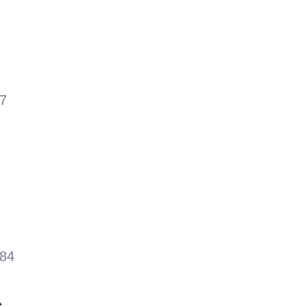
87
.84
か