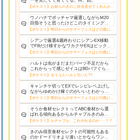
ーを見たくて育ててる。尚、飴。
【ポケスリ】お前らのきのこ担当見せてくれんか…
ウノハナでポッチャマ厳選しながらM20
目指そうと思ったけどこのタイミングで
目指す意味もないことに気づいたそれな
【ポケスリ】明日からのサマーフェスはどの島に行
ら10%デバフ受け入れてもリサexゆめか
く？？12日㈬からはNMD
け集めつつFB配れるワカクサEXの方がい
シアンで厳選&週終わりにシアンEX移動
いかな〜
でFBだけ移すかなワカクサEXはピックア
ップ出てくる確率低すぎるルチャブルも
【ポケスリ】明日からのサマーフェスはどの島に行
食材セレクトでそんなガチ性能でもない
く？？12日㈬からはNMD
からラピス行くほどでもないし
ハルトは虫がまだまだパーツ不足だから
これからって感じゼイユはBDバフぐらい
技1で配れるようにしてほしかった
【ポケマス】ゼイユとハルト引いた??
キャンチケ切ってEXでレシピレベ上げし
ながらゆめかけ稼ぐのがいいとわかって
るのだが、ルチャルブルごときに切るよ
【ポケスリ】明日からのサマーフェスはどの島に行
りデカヌチャン(きのバ)に期待してゆった
く？？12日㈬からはNMD
りトープ
そうか食材セレクトってABC食材から選
ばれる傾向あるからルチャブルきのみ得
意でもない限り挽回きついのか。肝心の
【ポケスリ】ルチャブル、これやれるのか･･･？？
ハーブミートジンジャーのAAA共はデバ
フ受けても強そうな面子だもんなぁ
きのみ得意食材セレクトの可能性もある
のかドードリオより速いとかならワンチ