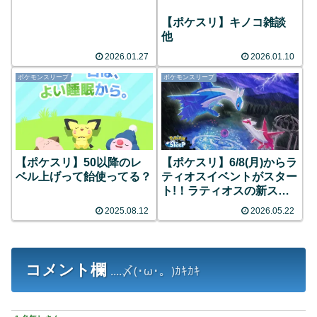
【ポケスリ】キノコ雑談
他
2026.01.27
2026.01.10
ポケモンスリープ
ポケモンスリープ
【ポケスリ】50以降のレ
【ポケスリ】6/8(月)からラ
ベル上げって飴使ってる？
ティオスイベントがスター
ト!！ラティオスの新スキ
ルも公開!!
2025.08.12
2026.05.22
コメント欄
....〆(･ω･。)ｶｷｶｷ