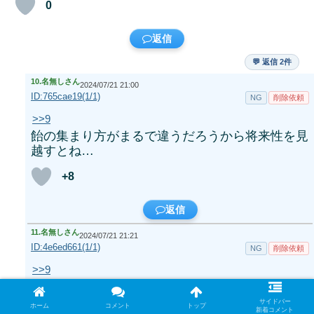
0
返信
💬 返信 2件
10.
名無しさん
2024/07/21 21:00
ID:765cae19(1/1)
NG
削除依頼
>>9
飴の集まり方がまるで違うだろうから将来性を見
越すとね…
+8
返信
11.
名無しさん
2024/07/21 21:21
ID:4e6ed661(1/1)
NG
削除依頼
>>9
カイロスじゃなくてごめんだけど
りんご大量デリバード持っててりんご困らないけ
サイドバー
ホーム
コメント
トップ
新着コメント