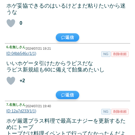
ホゲ妥協できるのはいるけどまだ粘りたいから迷
うな
0
返信
6.
名無しさん
2024/07/21 19:21
ID:04bb546c(1/1)
NG
削除依頼
いいホゲータ引けたからラピスだな
ラピス新規組も60に備えて飴集めたいし
+2
返信
7.
名無しさん
2024/07/21 19:40
ID:12a7d233(1/1)
NG
削除依頼
ホゲ厳選プラス料理で最高エナジーを更新するた
めにトープ
トープだけ料理イベントで行ってなかったんだよ