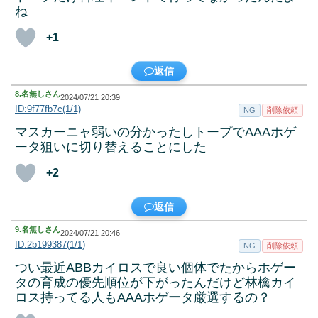
ね
+1
返信
8.
名無しさん
2024/07/21 20:39
ID:9f77fb7c(1/1)
NG
削除依頼
マスカーニャ弱いの分かったしトープでAAAホゲ
ータ狙いに切り替えることにした
+2
返信
9.
名無しさん
2024/07/21 20:46
ID:2b199387(1/1)
NG
削除依頼
つい最近ABBカイロスで良い個体でたからホゲー
タの育成の優先順位が下がったんだけど林檎カイ
ロス持ってる人もAAAホゲータ厳選するの？