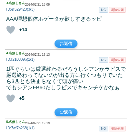
3.
名無しさん
2024/07/21 18:09
ID:ef529420(3/3)
NG
削除依頼
AAA理想個体ホゲータが欲しすぎるッピ
+14
返信
4.
名無しさん
2024/07/21 18:13
ID:f210309b(1/1)
NG
削除依頼
1匹ぐらいは厳選終わるだろうしシアンかラピスで
厳選終わってないのが出る方に行くつもりでいた
ら3匹とも決まらなくて頭が痛い
でもシアンFB60だしラピスでキャンチケかなぁ
+5
返信
5.
名無しさん
2024/07/21 19:19
ID:7ef7b268(1/1)
NG
削除依頼