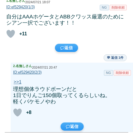
1.
名無しさん
2024/07/21 18:07
ID:ef529420(1/3)
NG
削除依頼
自分はAAAホゲータとABBクワッス厳選のために
シアン一択でございます！！
+11
返信
💬 返信 1件
2.
名無しさん
2024/07/21 20:47
ID:ef529420(2/3)
NG
削除依頼
>>1
理想個体ラウドボーンだと
1日でりんご150個取ってくるらしいね。
軽くバケモノやわ
+8
返信