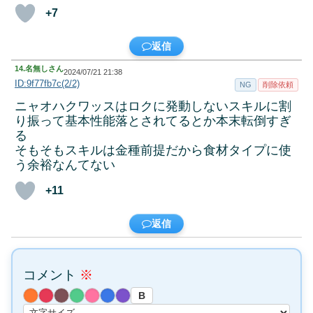
+7
返信
14.
名無しさん
2024/07/21 21:38
ID:9f77fb7c(2/2)
NG
削除依頼
ニャオハクワッスはロクに発動しないスキルに割
り振って基本性能落とされてるとか本末転倒すぎ
る
そもそもスキルは金種前提だから食材タイプに使
う余裕なんてない
+11
返信
コメント
※
B