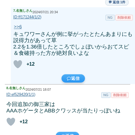
💬 返信 1件
7.
名無しさん
2024/07/21 20:34
ID:ff171244(1/2)
NG
削除依頼
>>6
キュワワーさんが例に挙がったとたんあまりにも
説得力があって草
2.2を1.36倍したところでしょぼいからおてスピ
＆食確持った方が絶対良いよな
+12
返信
8.
名無しさん
2024/07/21 18:07
ID:ef529420(1/1)
NG
削除依頼
今回追加の御三家は
AAAホゲータとABBクワッスが当たりっぽいね
+12