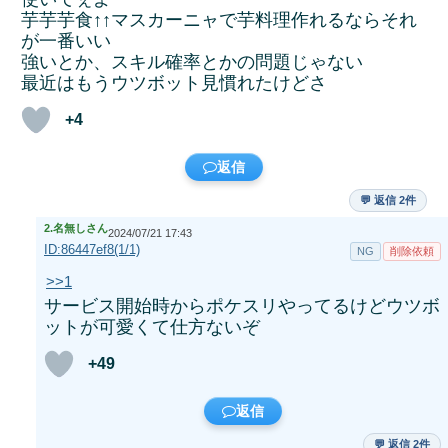
芋芋芋食↑↑マスカーニャで芋料理作れるならそれ
が一番いい
強いとか、スキル確率とかの問題じゃない
最近はもうウツボット見慣れたけどさ
+4
返信
💬 返信 2件
2.
名無しさん
2024/07/21 17:43
ID:86447ef8(1/1)
NG
削除依頼
>>1
サービス開始時からポケスリやってるけどウツボ
ットが可愛くて仕方ないぞ
+49
返信
💬 返信 2件