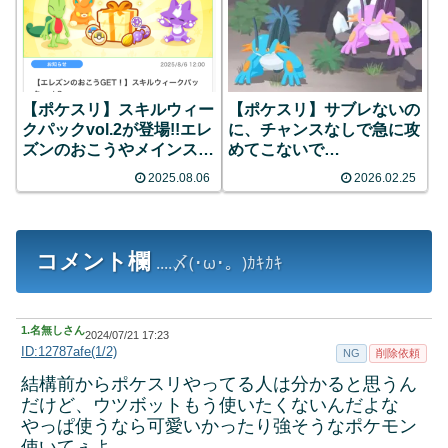
【ポケスリ】スキルウィー
【ポケスリ】サブレないの
クパックvol.2が登場!!エレ
に、チャンスなしで急に攻
ズンのおこうやメインスキ
めてこないで…
ルのたね等
2025.08.06
2026.02.25
コメント欄
....〆(･ω･。)ｶｷｶｷ
1.
名無しさん
2024/07/21 17:23
ID:12787afe(1/2)
NG
削除依頼
結構前からポケスリやってる人は分かると思うん
だけど、ウツボットもう使いたくないんだよな
やっぱ使うなら可愛いかったり強そうなポケモン
使いてぇよ