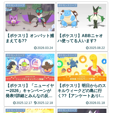
ポケモンスリープ
ポケモンスリープ
【ポケスリ】オンバット捕
【ポケスリ】ABBニャオ
まえてる??
ハ使ってる人います?
2026.03.24
2025.08.22
ポケモンスリープ
ポケモンスリープ
【ポケスリ】「ニューイヤ
【ポケスリ】明日からのス
ー2026」キャンペーンが
キルウィークどの島に行
発表!!詳細とみんなの反応
く??【アンケートあり/ミ
まとめ
ッション内容追加】
2025.12.17
2025.12.18
2026.01.18
ポケモンスリープ
ポケモンスリープ