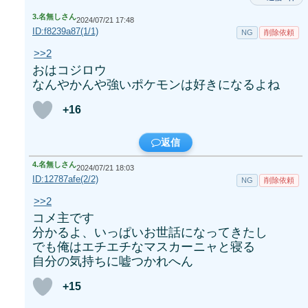
3.
名無しさん
2024/07/21 17:48
ID:f8239a87(1/1)
NG
削除依頼
>>2
おはコジロウ
なんやかんや強いポケモンは好きになるよね
+16
返信
4.
名無しさん
2024/07/21 18:03
ID:12787afe(2/2)
NG
削除依頼
>>2
コメ主です
分かるよ、いっぱいお世話になってきたし
でも俺はエチエチなマスカーニャと寝る
自分の気持ちに嘘つかれへん
+15