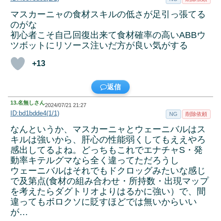
マスカーニャの食材スキルの低さが足引っ張てる
のがな
初心者こそ自己回復出来て食材確率の高いABBウ
ツボットにリソース注いだ方が良い気がする
+13
返信
13.
名無しさん
2024/07/21 21:27
ID:bd1bdde4(1/1)
NG
削除依頼
なんというか、マスカーニャとウェーニバルはス
キルは強いから、肝心の性能弱くしてもええやろ
感出してるよね。どっちもこれでエナチャS・発
動率キテルグマなら全く違ってただろうし
ウェーニバルはそれでもドクロッグみたいな感じ
で及第点(食材の組み合わせ・所持数・出現マップ
を考えたらダグトリオよりはるかに強い）で、間
違ってもボロクソに貶すほどでは無いからいい
が…