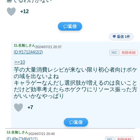
勝てるわけがない
+12
返信
💬 返信 1件
11.
名無しさん
2024/07/21 20:37
ID:ff171244(2/2)
NG
削除依頼
>>10
芋の大量消費レシピが来ない限り初心者向けポケ
の域を出ないよね
キャラゲーなんだし選択肢が増えるのは良いこと
だけど効率考えたらホゲクワにリソース振った方
がいいかなやっぱり
+7
返信
12.
名無しさん
2024/07/21 20:40
ID:49e73d6d(1/1)
NG
削除依頼