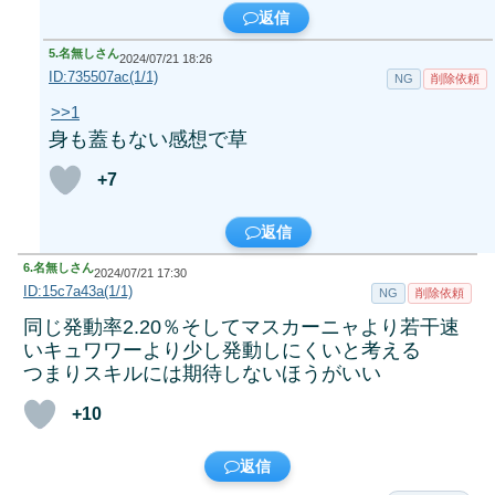
返信
5.
名無しさん
2024/07/21 18:26
ID:735507ac(1/1)
NG
削除依頼
>>1
身も蓋もない感想で草
+7
返信
6.
名無しさん
2024/07/21 17:30
ID:15c7a43a(1/1)
NG
削除依頼
同じ発動率2.20％そしてマスカーニャより若干速
いキュワワーより少し発動しにくいと考える
つまりスキルには期待しないほうがいい
+10
返信