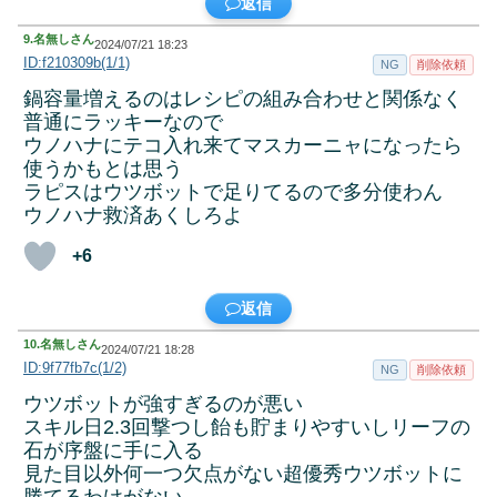
返信
9.
名無しさん
2024/07/21 18:23
ID:f210309b(1/1)
NG
削除依頼
鍋容量増えるのはレシピの組み合わせと関係なく
普通にラッキーなので
ウノハナにテコ入れ来てマスカーニャになったら
使うかもとは思う
ラピスはウツボットで足りてるので多分使わん
ウノハナ救済あくしろよ
+6
返信
10.
名無しさん
2024/07/21 18:28
ID:9f77fb7c(1/2)
NG
削除依頼
ウツボットが強すぎるのが悪い
スキル日2.3回撃つし飴も貯まりやすいしリーフの
石が序盤に手に入る
見た目以外何一つ欠点がない超優秀ウツボットに