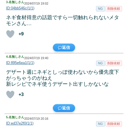
3.
名無しさん
2024/07/19 19:02
ID:04bb546c(1/1)
NG
削除依頼
ネギ食材得意の話題ですら一切触れられないメタ
モンさん…
+9
返信
4.
名無しさん
2024/07/19 19:40
ID:895e6ea1(1/1)
NG
削除依頼
デザート週にネギとしっぽ使わないから優先度下
がっちゃうのがねえ
新レシピでネギ使うデザート出すしかないな
+3
返信
5.
名無しさん
2024/07/19 20:16
ID:ed37e2f0(1/1)
NG
削除依頼