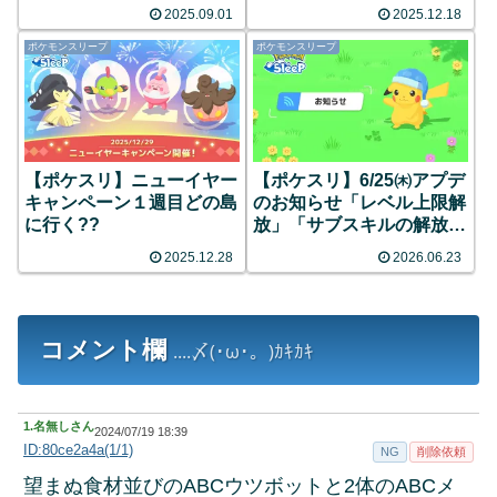
2025.09.01
2025.12.18
ポケモンスリープ
ポケモンスリープ
【ポケスリ】ニューイヤー
【ポケスリ】6/25㈭アプデ
キャンペーン１週目どの島
のお知らせ「レベル上限解
に行く??
放」「サブスキルの解放レ
ベル変更」など
2025.12.28
2026.06.23
コメント欄
....〆(･ω･。)ｶｷｶｷ
1.
名無しさん
2024/07/19 18:39
ID:80ce2a4a(1/1)
NG
削除依頼
望まぬ食材並びのABCウツボットと2体のABCメ