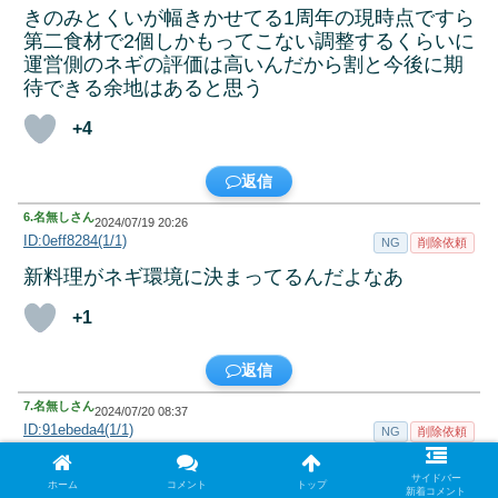
きのみとくいが幅きかせてる1周年の現時点ですら
第二食材で2個しかもってこない調整するくらいに
運営側のネギの評価は高いんだから割と今後に期
待できる余地はあると思う
+4
返信
6.
名無しさん
2024/07/19 20:26
ID:0eff8284(1/1)
NG
削除依頼
新料理がネギ環境に決まってるんだよなあ
+1
返信
7.
名無しさん
2024/07/20 08:37
ID:91ebeda4(1/1)
NG
削除依頼
カモネギ実装時にカモネギの〇〇みたいな料理は
サイドバー
増えるかもな
ホーム
コメント
トップ
新着コメント