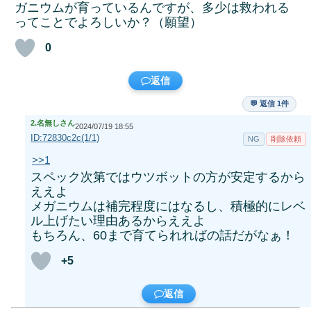
ガニウムが育っているんですが、多少は救われる
ってことでよろしいか？（願望）
0
返信
💬 返信 1件
2.
名無しさん
2024/07/19 18:55
ID:72830c2c(1/1)
NG
削除依頼
>>1
スペック次第ではウツボットの方が安定するから
ええよ
メガニウムは補完程度にはなるし、積極的にレベ
ル上げたい理由あるからええよ
もちろん、60まで育てられればの話だがなぁ！
+5
返信