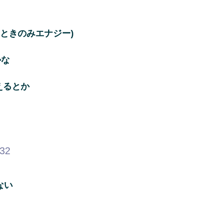
ときのみエナジー)
かな
えるとか
…
.32
ない