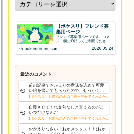
【ポケスリ】フレンド募
集用ページ
フレンド募集用ページです。コメ
ント欄にID貼ってご利用くださ
2026.05.24
kh-pokemon-mc.com
最近のコメント
前の記事でおかえりの意味を込めて可愛
い絵を書いてもらったので、せっかくな
のでトップに飾ってみました。少しの間
【ポケスリ】お前らのきのこ担当見せてくれんか…
掲載しようかと思います。ようやく通常
更新できそうです。
自慢させてくれ文句なしと言えるのがこ
いつだけなんだ
【ポケスリ】お前らのきのこ担当見せてくれんか…
おかえりなさい！おかメックス！！(おか