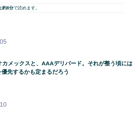
は
約8分
で読めます。
.05
オカメックスと、AAAデリバード。それが整う頃には
を優先するかも定まるだろう
.10