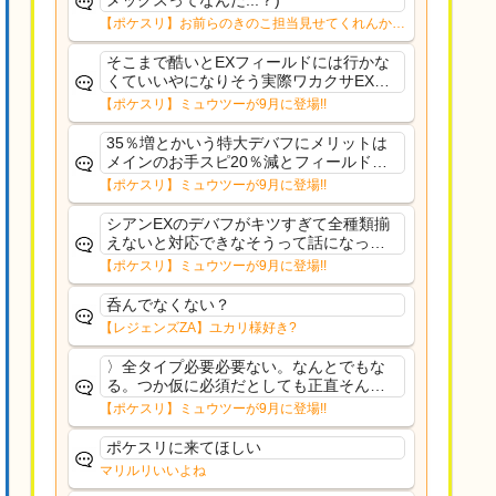
メックスってなんだ...？)
【ポケスリ】お前らのきのこ担当見せてくれんか…
そこまで酷いとEXフィールドには行かな
くていいやになりそう実際ワカクサEXで
さえあんまり行ってないや
【ポケスリ】ミュウツーが9月に登場!!
35％増とかいう特大デバフにメリットは
メインのお手スピ20％減とフィールド効
果のみフェアリーノーマルとか引いたら
【ポケスリ】ミュウツーが9月に登場!!
まともに料理も作れないし終わり控えめ
に言ってカス
シアンEXのデバフがキツすぎて全種類揃
えないと対応できなそうって話になって
るわ
【ポケスリ】ミュウツーが9月に登場!!
呑んでなくない？
【レジェンズZA】ユカリ様好き?
〉全タイプ必要必要ない。なんとでもな
る。つか仮に必須だとしても正直そんな
もんに付き合う気は無い。運営は時間の
【ポケスリ】ミュウツーが9月に登場!!
リソースを甘く見すぎなのよ。ポケスリ
やったことないやろうなと思ってる。〉
ポケスリに来てほしい
ラピスEX最短二年後...
マリルリいいよね