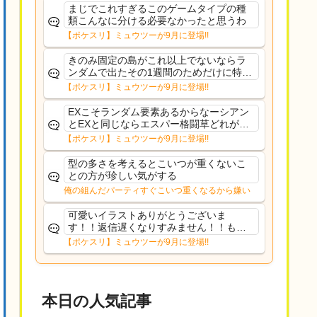
まじでこれすぎるこのゲームタイプの種
類こんなに分ける必要なかったと思うわ
【ポケスリ】ミュウツーが9月に登場!!
きのみ固定の島がこれ以上でないならラ
ンダムで出たその1週間のためだけに特定
のタイプにリソース割くのなんだかむな
【ポケスリ】ミュウツーが9月に登場!!
しい気がするわ出番がないってわけじゃ
ないから無駄ではないんだけど
EXこそランダム要素あるからなーシアン
とEXと同じならエスパー格闘草どれが事
前に来るか分からんから、積む必要があ
【ポケスリ】ミュウツーが9月に登場!!
るミュウツーは使いにくくね？って思っ
た
型の多さを考えるとこいつが重くないこ
との方が珍しい気がする
俺の組んだパーティすぐこいつ重くなるから嫌い
可愛いイラストありがとうございま
す！！返信遅くなりすみません！！もう
少ししたら通常再開できます！
【ポケスリ】ミュウツーが9月に登場!!
本日の人気記事