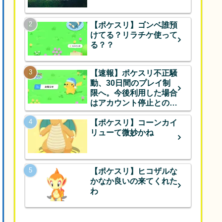
【ポケスリ】ゴンベ誰預
けてる？リラチケ使って
る？？
【速報】ポケスリ不正騒
動、30日間のプレイ制
限へ。今後利用した場合
はアカウント停止とのこ
と
【ポケスリ】コーンカイ
リューて微妙かね
【ポケスリ】ヒコザルな
かなか良いの来てくれた
わ