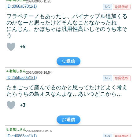
2024/09/05 11:26
ID:d866a670(1/1)
NG
削除依頼
フラペチーノもあったし、パイナップル追加くる
のかなーと思ったけどそんなことなかったね
にんじん、かぼちゃは汎用性高いしそのうち来そ
う
+5
返信
4.
名無しさん
2024/09/05 16:54
ID:2558ac0b(1/1)
NG
削除依頼
たまごって産んでるのかと思ってたけどよく考え
たらうちの鳥オスなんよな…あいつどこから…
+3
返信
5.
名無しさん
2024/09/06 08:16
ID:cd0863aa(1/1)
NG
削除依頼