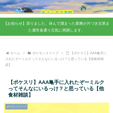
【お知らせ】戻りました。休んで溜まった業務が片づき次第ま
た通常条通り元気に再開します。
ホーム
ポケモンスリープ
【ポケスリ】AAA亀手に
入れたぞーミルクってそんなにいるっけ？と思っている【他食材雑
談】
【ポケスリ】AAA亀手に入れたぞーミルク
ってそんなにいるっけ？と思っている【他
食材雑談】
ポケモンスリープ