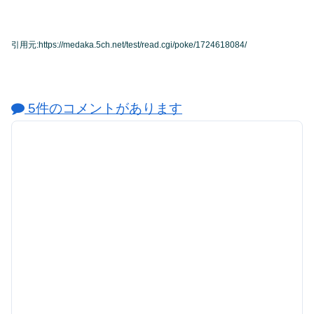
引用元:https://medaka.5ch.net/test/read.cgi/poke/1724618084/
5件のコメントがあります