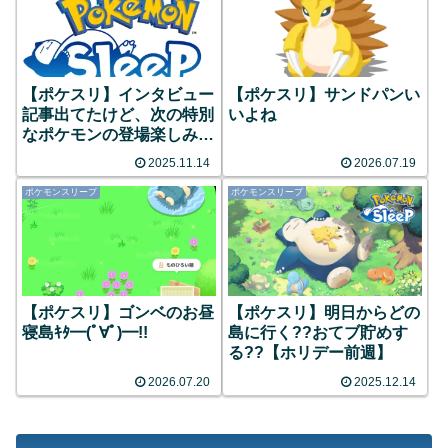
【ポケスリ】インタビュー
【ポケスリ】サンドパンい
記事出てたけど、次の特別
いよね
なポケモンの登場楽しみだ
な
2025.11.14
2026.07.19
ポケモンスリープ
ポケモンスリープ
【ポケスリ】ゴンベのお昼
【ポケスリ】明日からどの
寝島ｷﾀ━(ﾟ∀ﾟ)━!!
島に行く??おてブ貯めす
る??【ホリデー前週】
2026.07.20
2025.12.14