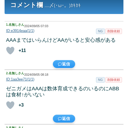
コメント欄
....〆(･ω･。)ｶｷｶｷ
1.
名無しさん
2024/09/05 07:03
ID:e3914eaa(1/1)
NG
削除依頼
AAAまではいらんけどAAがいると安心感がある
+11
返信
2.
名無しさん
2024/09/05 08:18
ID:1aa3ee71(1/1)
NG
削除依頼
ゼニガメはAAAは数体育成できるのいるのにABB
は食材↑がいない
+3
返信
3.
名無しさん