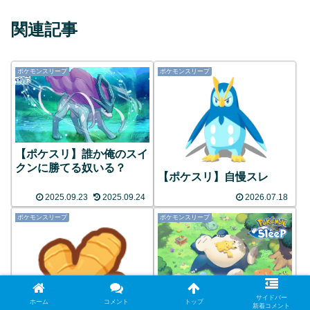
関連記事
ポケモンスリープ
ポケモンスリープ
【ポケスリ】誰か俺のスイ
クンに勝てる奴いる？
【ポケスリ】自慢スレ
2025.09.23
2025.09.24
2026.07.18
ポケモンスリープ
ポケモンスリープ
サイドバー
【ポケスリ】スキル良けれ
ホーム
コメント
トップ
新着コメント