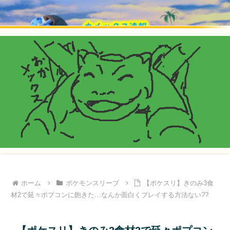
ホーム
ポケモンスリープ
【ポケスリ】きのみ3食
材2で延々ポプコンに飽きた…なんか面白くプレイする方法ない??