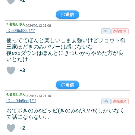
+2
返信
3.
名無しさん
2024/09/13 21:06
ID:50f6c823(1/1)
NG
削除依頼
使っててほんと楽しいしまぁ強いけどジョウト御
三家ほどきのみパワーは感じないな
後expダウンはほんとにきついからやめた方が良
いとだけ
+3
返信
4.
名無しさん
2024/09/13 21:10
ID:cc9da9cc(1/1)
NG
削除依頼
おてボきのみsピッピ(きのみsがLv75)しかいなく
て話にならない…
+2