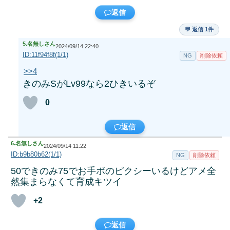
返信
💬 返信 1件
5.
名無しさん
2024/09/14 22:40
ID:11f94f8f(1/1)
NG
削除依頼
>>4
きのみSがLv99なら2ひきいるぞ
0
返信
6.
名無しさん
2024/09/14 11:22
ID:b9b80b62(1/1)
NG
削除依頼
50できのみ75でお手ボのピクシーいるけどアメ全
然集まらなくて育成キツイ
+2
返信