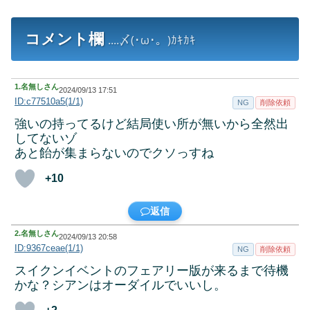
コメント欄
....〆(･ω･。)ｶｷｶｷ
1.
名無しさん
2024/09/13 17:51
ID:c77510a5(1/1)
NG
削除依頼
強いの持ってるけど結局使い所が無いから全然出
してないゾ
あと飴が集まらないのでクソっすね
+10
返信
2.
名無しさん
2024/09/13 20:58
ID:9367ceae(1/1)
NG
削除依頼
スイクンイベントのフェアリー版が来るまで待機
かな？シアンはオーダイルでいいし。