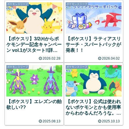
ポケモンスリープ
ポケモンスリープ
【ポケスリ】3/2㈪からポ
【ポケスリ】ラティアスリ
ケモンデー記念キャンペー
サーチ・スパートパックが
ン vol.1がスタート!!詳細
発表！！
とみんなの反応まとめ
2026.02.28
2026.04.02
ポケモンスリープ
ポケモンスリープ
【ポケスリ】エレズンの飴
【ポケスリ】公式は使われ
欲しい??
ないポケモンとかも使用率
からわかるんだろうな。誰
だろ 他
2025.08.13
2025.10.13