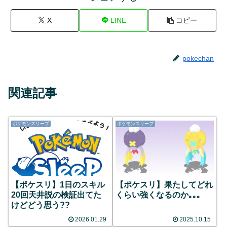
X
LINE
コピー
pokechan
関連記事
ポケモンスリープ
ポケモンスリープ
【ポケスリ】1日のスキル
【ポケスリ】果たしてどれ
20回天井説の検証出てた
くらい強くなるのか｡｡｡
けどどう思う??
2026.01.29
2025.10.15