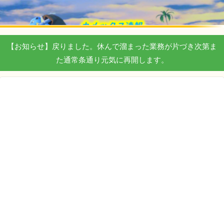
【お知らせ】戻りました。休んで溜まった業務が片づき次第ま
た通常条通り元気に再開します。