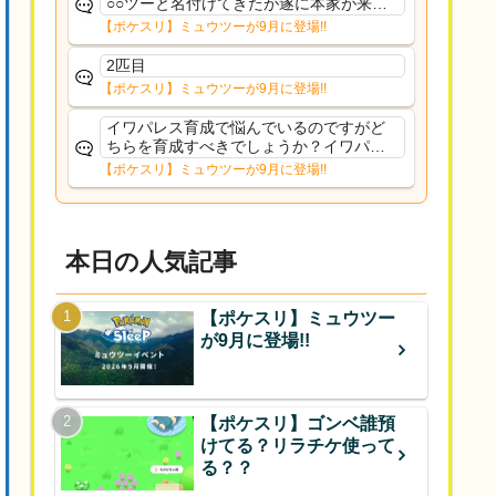
○○ツーと名付けてきたが遂に本家が来て
しまった
【ポケスリ】ミュウツーが9月に登場!!
2匹目
【ポケスリ】ミュウツーが9月に登場!!
イワパレス育成で悩んでいるのですがど
ちらを育成すべきでしょうか？イワパレ
スは常駐だと思うのでスキル回数犠牲に
【ポケスリ】ミュウツーが9月に登場!!
してでもおてぼある方が良いのかなと思
っていますがどうでしょうか
本日の人気記事
【ポケスリ】ミュウツー
が9月に登場!!
【ポケスリ】ゴンベ誰預
けてる？リラチケ使って
る？？