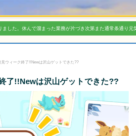
りました。休んで溜まった業務が片づき次第また通常条通り元
見ウィーク終了!!Newは沢山ゲットできた??
了!!Newは沢山ゲットできた??