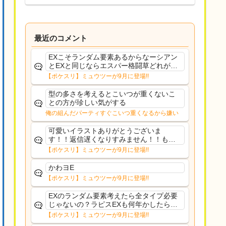
最近のコメント
EXこそランダム要素あるからなーシアン
とEXと同じならエスパー格闘草どれが事
前に来るか分からんから、積む必要があ
【ポケスリ】ミュウツーが9月に登場!!
るミュウツーは使いにくくね？って思っ
た
型の多さを考えるとこいつが重くないこ
との方が珍しい気がする
俺の組んだパーティすぐこいつ重くなるから嫌い
可愛いイラストありがとうございま
す！！返信遅くなりすみません！！もう
少ししたら通常再開できます！
【ポケスリ】ミュウツーが9月に登場!!
かわヨE
【ポケスリ】ミュウツーが9月に登場!!
EXのランダム要素考えたら全タイプ必要
じゃないの？ラピスEXも何年かしたら来
るだろうし後から厳選したい育てたいっ
【ポケスリ】ミュウツーが9月に登場!!
て思ってもどうにもならないのがこのゲ