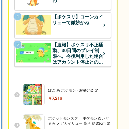
わ
【ポケスリ】コーンカイ
リューて微妙かね
【速報】ポケスリ不正騒
動、30日間のプレイ制
限へ。今後利用した場合
はアカウント停止とのこ
と
ぽこ あ ポケモン -Switch2
￥7,216
ポケットモンスター ポケモンぬいぐ
るみ メガカイリュー 高さ 約33cm