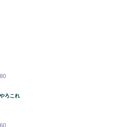
.80
トやろこれ
.60