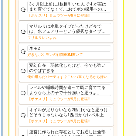
ームだしな
3ヶ月以上前に1枚目引いたんですが実は
まだ育ててなくて....おてボの採用への影
響は勉強になります。ありがとうござい
【ポケスリ】ミュウツーが9月に登場!!
ますオイルはだいぶ強めのABBレントラ
ーいて芋の方が不安なんで1枚目にしよう
マリルリは水単タイプだったけど今で
かなと思...
は、水フェアリーという優秀なタイプだ
な、後特性力持ちって見た目と全然違う
マリルリいいよね
な
ネモ2
好きなポケモンの戦闘BGM書いて
変幻自在 弱体化したけど、今でも強い
のやばすぎる
俺の組んだパーティすぐこいつ重くなるから嫌い
レベルや睡眠時間が違って既に育ててる
ようなら上の子で十分強いと思うよ。ヒ
ーラーであれば常駐適正高いからおてぼ
【ポケスリ】ミュウツーが9月に登場!!
欲しいけど、イワパはカレー週かサラダ
週の補助がメインだし、金種入れてるな
オイルが足りないなら2匹目かなと思うけ
ら育て直す必要もない...
どそうじゃないなら1匹目かなレベル上げ
もしんどいし
【ポケスリ】ミュウツーが9月に登場!!
運営に作られた存在としてお通しは全部