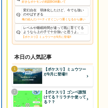
好きなポケモンの戦闘BGM書いて
変幻自在 弱体化したけど、今でも強い
のやばすぎる
俺の組んだパーティすぐこいつ重くなるから嫌い
レベルや睡眠時間が違って既に育ててる
ようなら上の子で十分強いと思うよ。ヒ
ーラーであれば常駐適正高いからおてぼ
【ポケスリ】ミュウツーが9月に登場!!
欲しいけど、イワパはカレー週かサラダ
週の補助がメインだし、金種入れてるな
ら育て直す必要もない...
本日の人気記事
【ポケスリ】ミュウツー
が9月に登場!!
【ポケスリ】ゴンベ誰預
けてる？リラチケ使って
る？？