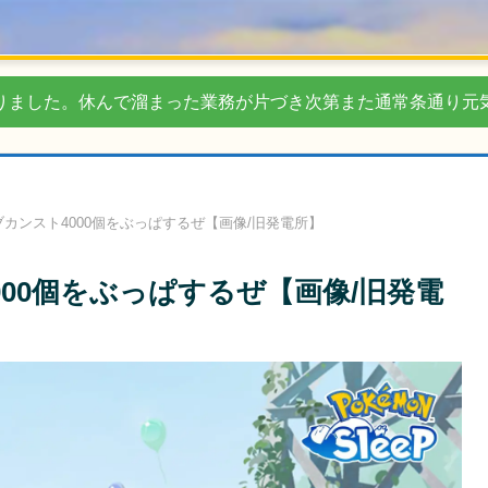
りました。休んで溜まった業務が片づき次第また通常条通り元
カンスト4000個をぶっぱするぜ【画像/旧発電所】
00個をぶっぱするぜ【画像/旧発電