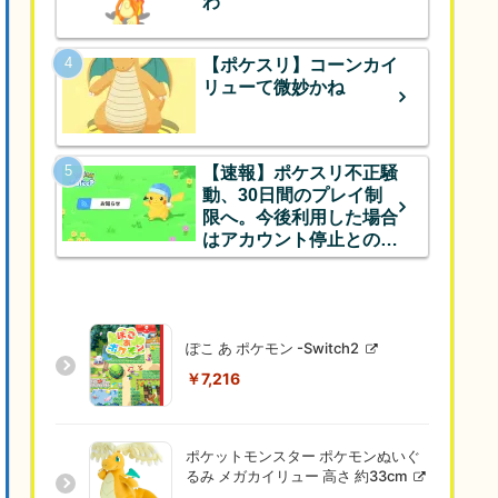
わ
【ポケスリ】コーンカイ
リューて微妙かね
【速報】ポケスリ不正騒
動、30日間のプレイ制
限へ。今後利用した場合
はアカウント停止とのこ
と
ぽこ あ ポケモン -Switch2
￥7,216
ポケットモンスター ポケモンぬいぐ
るみ メガカイリュー 高さ 約33cm