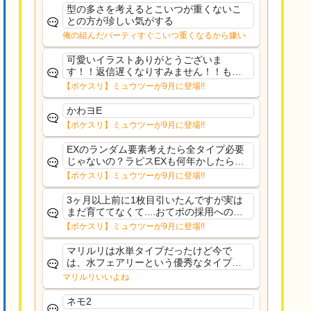
た
型の多さを考えるとこいつが重くないこ
との方が珍しい気がする
俺の組んだパーティすぐこいつ重くなるから嫌い
可愛いイラストありがとうございま
す！！返信遅くなりすみません！！もう
少ししたら通常再開できます！
【ポケスリ】ミュウツーが9月に登場!!
かわヨE
【ポケスリ】ミュウツーが9月に登場!!
EXのランダム要素考えたら全タイプ必要
じゃないの？ラピスEXも何年かしたら来
るだろうし後から厳選したい育てたいっ
【ポケスリ】ミュウツーが9月に登場!!
て思ってもどうにもならないのがこのゲ
ームだしな
3ヶ月以上前に1枚目引いたんですが実は
まだ育ててなくて....おてボの採用への影
響は勉強になります。ありがとうござい
【ポケスリ】ミュウツーが9月に登場!!
ますオイルはだいぶ強めのABBレントラ
ーいて芋の方が不安なんで1枚目にしよう
マリルリは水単タイプだったけど今で
かなと思...
は、水フェアリーという優秀なタイプだ
な、後特性力持ちって見た目と全然違う
マリルリいいよね
な
ネモ2