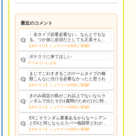
最近のコメント
〉全タイプ必要必要ない。なんとでもな
る。つか仮に必須だとしても正直そんな
もんに付き合う気は無い。運営は時間の
【ポケスリ】ミュウツーが9月に登場!!
リソースを甘く見すぎなのよ。ポケスリ
やったことないやろうなと思ってる。〉
ポケスリに来てほしい
ラピスEX最短二年後...
マリルリいいよね
まじでこれすぎるこのゲームタイプの種
類こんなに分ける必要なかったと思うわ
【ポケスリ】ミュウツーが9月に登場!!
きのみ固定の島がこれ以上でないならラ
ンダムで出たその1週間のためだけに特定
のタイプにリソース割くのなんだかむな
【ポケスリ】ミュウツーが9月に登場!!
しい気がするわ出番がないってわけじゃ
ないから無駄ではないんだけど
EXこそランダム要素あるからなーシアン
とEXと同じならエスパー格闘草どれが事
前に来るか分からんから、積む必要があ
【ポケスリ】ミュウツーが9月に登場!!
るミュウツーは使いにくくね？って思っ