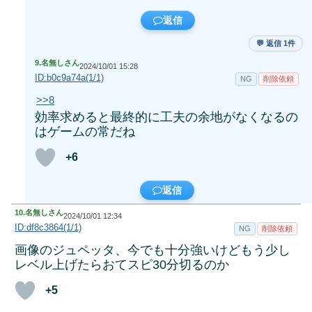
返信
💬 返信 1件
9.
名無しさん
2024/10/01 15:28
ID:b0c9a74a(1/1)
NG
削除依頼
>>8
効率求めると最終的に工夫の余地がなくなるの
はゲームの常だね
+6
返信
10.
名無しさん
2024/10/01 12:34
ID:df8c3864(1/1)
NG
削除依頼
画像のジュペッタ、今でも十分強いけどもう少し
レベル上げたらおてスピ30分切るのか
+5