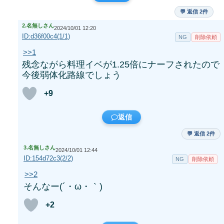
💬 返信 2件
2.
名無しさん
2024/10/01 12:20
ID:d36f00c4(1/1)
NG
削除依頼
>>1
残念ながら料理イベが1.25倍にナーフされたので
今後弱体化路線でしょう
+9
返信
💬 返信 2件
3.
名無しさん
2024/10/01 12:44
ID:154d72c3(2/2)
NG
削除依頼
>>2
そんなー(´・ω・｀)
+2