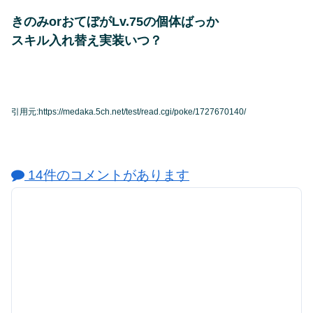
きのみorおてぼがLv.75の個体ばっか
スキル入れ替え実装いつ？
引用元:https://medaka.5ch.net/test/read.cgi/poke/1727670140/
14件のコメントがあります