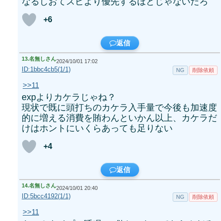
なるしおてスピより優先するほどじゃないだろ
+6
返信
13.
名無しさん
2024/10/01 17:02
ID:1bbc4cb5(1/1)
NG
削除依頼
>>11
expよりカケラじゃね？
現状で既に頭打ちのカケラ入手量で今後も加速度
的に増える消費を賄わんといかん以上、カケラだ
けはホントにいくらあっても足りない
+4
返信
14.
名無しさん
2024/10/01 20:40
ID:5bcc4192(1/1)
NG
削除依頼
>>11