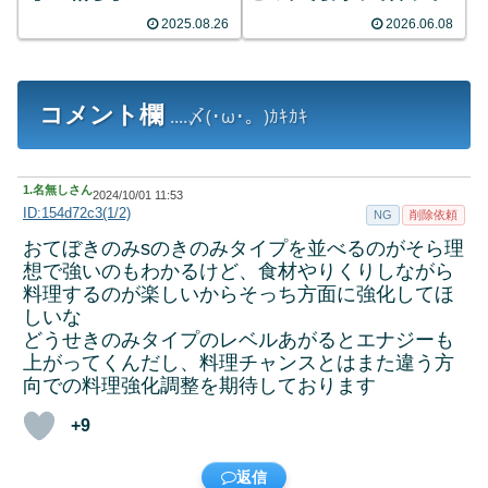
る？？
2025.08.26
2026.06.08
コメント欄
....〆(･ω･。)ｶｷｶｷ
1.
名無しさん
2024/10/01 11:53
ID:154d72c3(1/2)
NG
削除依頼
おてぼきのみsのきのみタイプを並べるのがそら理
想で強いのもわかるけど、食材やりくりしながら
料理するのが楽しいからそっち方面に強化してほ
しいな
どうせきのみタイプのレベルあがるとエナジーも
上がってくんだし、料理チャンスとはまた違う方
向での料理強化調整を期待しております
+9
返信