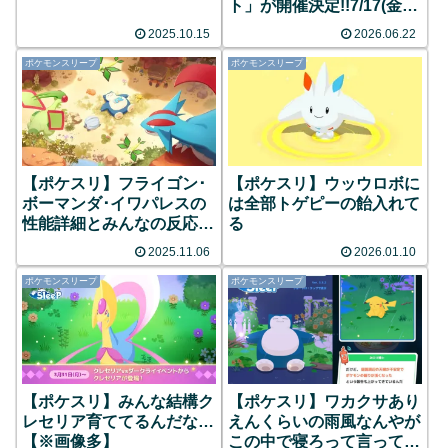
ト」が開催決定!!7/17(金)
～
2025.10.15
2026.06.22
ポケモンスリープ
ポケモンスリープ
【ポケスリ】フライゴン･
【ポケスリ】ウッウロボに
ボーマンダ･イワパレスの
は全部トゲピーの飴入れて
性能詳細とみんなの反応ま
る
とめ
2025.11.06
2026.01.10
ポケモンスリープ
ポケモンスリープ
【ポケスリ】みんな結構ク
【ポケスリ】ワカクサあり
レセリア育ててるんだな…
えんくらいの雨風なんやが
【※画像多】
この中で寝ろって言って