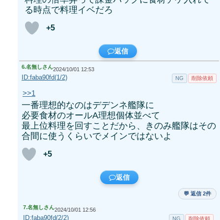
る時点で料理イベだろ
+5
返信
6.
名無しさん
2024/10/01 12:53
ID:faba90fd(1/2)
NG
削除依頼
>>1
一番理想的なのはデデンネ艦隊に
必要食材のオールA理想個体並べて
最上位料理を回すことだから、きのみ艦隊はその
合間に使うくらいでメインではないよ
+5
返信
💬 返信 2件
7.
名無しさん
2024/10/01 12:56
ID:faba90fd(2/2)
NG
削除依頼