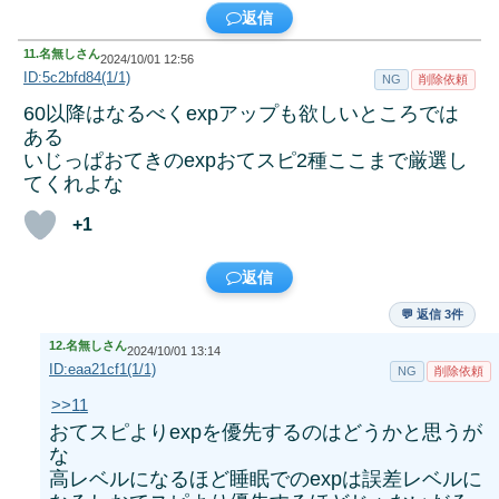
返信
11.
名無しさん
2024/10/01 12:56
ID:5c2bfd84(1/1)
NG
削除依頼
60以降はなるべくexpアップも欲しいところでは
ある
いじっぱおてきのexpおてスピ2種ここまで厳選し
てくれよな
+1
返信
💬 返信 3件
12.
名無しさん
2024/10/01 13:14
ID:eaa21cf1(1/1)
NG
削除依頼
>>11
おてスピよりexpを優先するのはどうかと思うが
な
高レベルになるほど睡眠でのexpは誤差レベルに