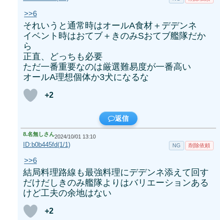
>>6
それいうと通常時はオールA食材＋デデンネ
イベント時はおてブ＋きのみSおてブ艦隊だか
ら
正直、どっちも必要
ただ一番重要なのは厳選難易度が一番高い
オールA理想個体か3犬になるな
+2
返信
8.
名無しさん
2024/10/01 13:10
ID:b0b445fd(1/1)
NG
削除依頼
>>6
結局料理路線も最強料理にデデンネ添えて回す
だけだしきのみ艦隊よりはバリエーションある
けど工夫の余地はない
+2