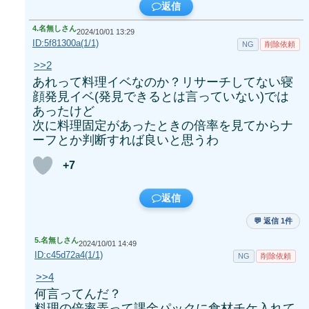
返信
4.
名無しさん
2024/10/01 13:29
ID:5f81300a(1/1)
NG
削除依頼
>>2
あれって料理イベなのか？リサーチしてない寝
顔発見イベ(発見できるとは言っていない)では
あったけど
次に料理固定があったときの倍率を見てからナ
ーフとか判断すれば良いと思うわ
+7
返信
💬 返信 1件
5.
名無しさん
2024/10/01 14:49
ID:c45d72a4(1/1)
NG
削除依頼
>>4
何言ってんだ？
料理の倍率弄って課金パックに食材チケ入れて