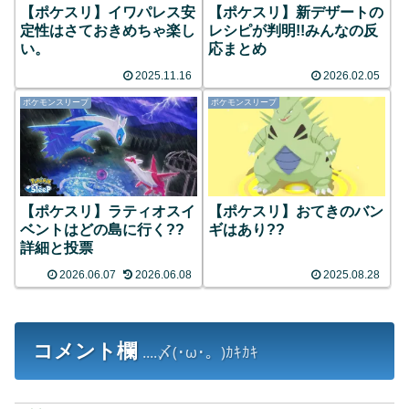
【ポケスリ】イワパレス安
【ポケスリ】新デザートの
定性はさておきめちゃ楽し
レシピが判明!!みんなの反
い。
応まとめ
2025.11.16
2026.02.05
ポケモンスリープ
ポケモンスリープ
【ポケスリ】ラティオスイ
【ポケスリ】おてきのバン
ベントはどの島に行く??
ギはあり??
詳細と投票
2026.06.07
2026.06.08
2025.08.28
コメント欄
....〆(･ω･。)ｶｷｶｷ