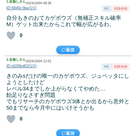
1.
名無しさん
2024/10/04 08:36
ID:6840c3be(1/1)
NG
削除依頼
自分もきのおてカゲボウズ（無補正スキル確率
M）ゲット出来たからこれで幅が広がるわ。
0
返信
2.
名無しさん
2024/10/04 12:01
ID:d100bd02(1/1)
NG
削除依頼
きのみsだけの唯一のカゲボウズ、ジュペッタにし
ようとしたけど
レベル34までしか上がらなくてやめた…
飴足りなさすぎ問題
でもリサーチのカゲボウズ3体とか出るから意外と
50までなら今月中にはいけそうかも
0
返信