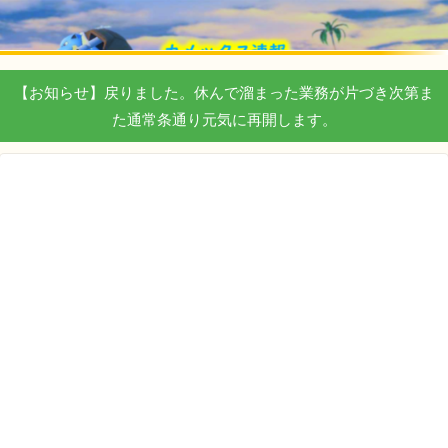
【お知らせ】戻りました。休んで溜まった業務が片づき次第ま
た通常条通り元気に再開します。