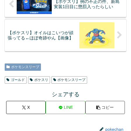
【ポケスリ】例の不正の件、新島
実装1日目に懲罰入ったらしい
【ポケスリ】オイルはこいつが頑
張ってる←ほぼ奇跡やん【画像】
ポケモンスリープ
ゴールド
ポケスリ
ポケモンスリープ
シェアする
X
LINE
コピー
pokechan