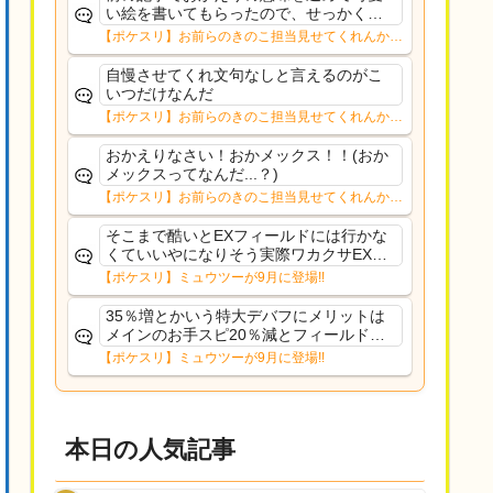
い絵を書いてもらったので、せっかくな
のでトップに飾ってみました。少しの間
【ポケスリ】お前らのきのこ担当見せてくれんか…
掲載しようかと思います。ようやく通常
更新できそうです。
自慢させてくれ文句なしと言えるのがこ
いつだけなんだ
【ポケスリ】お前らのきのこ担当見せてくれんか…
おかえりなさい！おかメックス！！(おか
メックスってなんだ...？)
【ポケスリ】お前らのきのこ担当見せてくれんか…
そこまで酷いとEXフィールドには行かな
くていいやになりそう実際ワカクサEXで
さえあんまり行ってないや
【ポケスリ】ミュウツーが9月に登場!!
35％増とかいう特大デバフにメリットは
メインのお手スピ20％減とフィールド効
果のみフェアリーノーマルとか引いたら
【ポケスリ】ミュウツーが9月に登場!!
まともに料理も作れないし終わり控えめ
に言ってカス
本日の人気記事