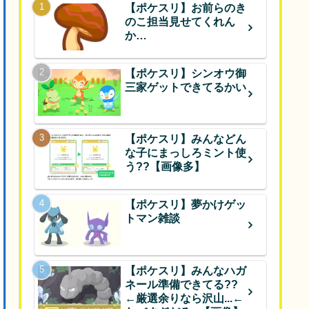
【ポケスリ】お前らのき
のこ担当見せてくれん
か…
【ポケスリ】シンオウ御
三家ゲットできてるかい
【ポケスリ】みんなどん
な子にまっしろミント使
う??【画像多】
【ポケスリ】夢かけゲッ
トマン雑談
【ポケスリ】みんなハガ
ネール準備できてる??
←厳選余りなら沢山...←