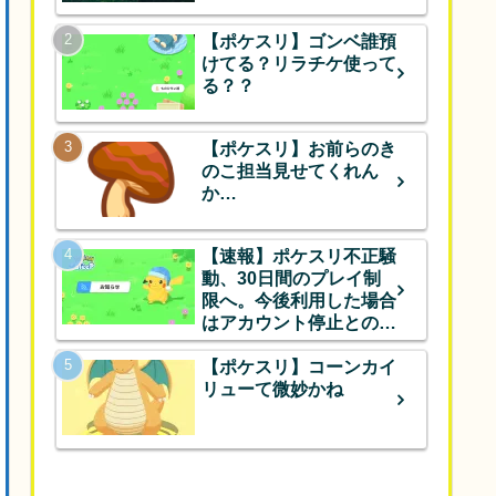
【ポケスリ】ゴンベ誰預
けてる？リラチケ使って
る？？
【ポケスリ】お前らのき
のこ担当見せてくれん
か…
【速報】ポケスリ不正騒
動、30日間のプレイ制
限へ。今後利用した場合
はアカウント停止とのこ
と
【ポケスリ】コーンカイ
リューて微妙かね