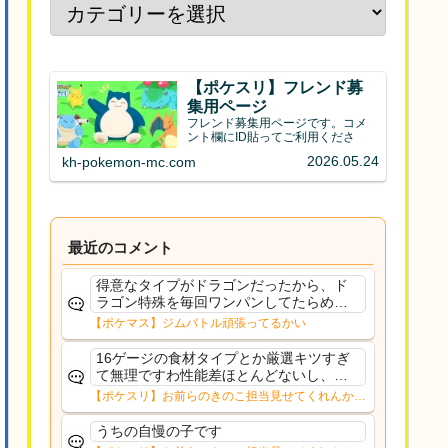
【ポケスリ】フレンド募
集用ページ
フレンド募集用ページです。コメ
ント欄にID貼ってご利用くださ
2026.05.24
kh-pokemon-mc.com
最近のコメント
得意なタイプがドラゴンだったから、ド
ラゴン特殊を毎回ワンパンしてたらめち
ゃくちゃ感謝された。急所確定のオンパ
【ポケマス】ジムバトル頑張ってるかい
レードの中活躍してくれてサンキュー超
覚醒カキツバタ
16ゲージの食材タイプとか厳選キツすぎ
て無理ですわ性能差ほとんどないし、食
材タイプのスキルなら元気チャージの方
【ポケスリ】お前らのきのこ担当見せてくれんか…
が嬉しいからヌオーになるよね
うちの自慢の子です