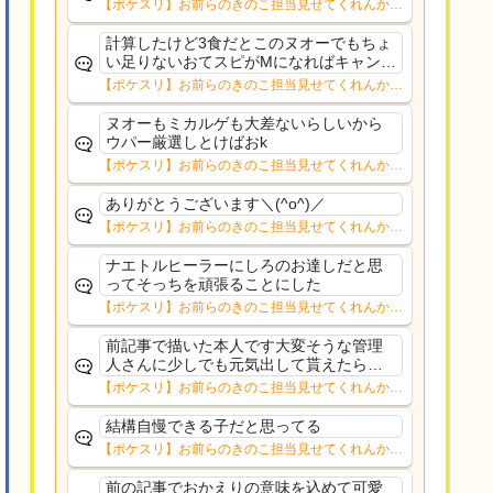
【ポケスリ】お前らのきのこ担当見せてくれんか…
計算したけど3食だとこのヌオーでもちょ
い足りないおてスピがMになればキャンチ
ケ前提なら日給98個で足りる量幸いラグ
【ポケスリ】お前らのきのこ担当見せてくれんか…
ラージ、バシャーモあたりがキノコ拾っ
てくる個体なら補助にはなる点か
ヌオーもミカルゲも大差ないらしいから
ウパー厳選しとけばおk
【ポケスリ】お前らのきのこ担当見せてくれんか…
ありがとうございます＼(^o^)／
【ポケスリ】お前らのきのこ担当見せてくれんか…
ナエトルヒーラーにしろのお達しだと思
ってそっちを頑張ることにした
【ポケスリ】お前らのきのこ担当見せてくれんか…
前記事で描いた本人です大変そうな管理
人さんに少しでも元気出して貰えたらと
ノリで描いたおかメックスだったので言
【ポケスリ】お前らのきのこ担当見せてくれんか…
及されると少し気恥ずかしいですが平常
通りに戻られたようで何よりですこれか
結構自慢できる子だと思ってる
らも更新楽しみにして...
【ポケスリ】お前らのきのこ担当見せてくれんか…
前の記事でおかえりの意味を込めて可愛