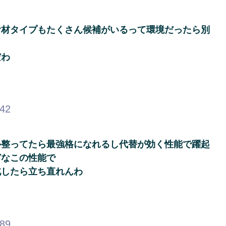
食材タイプもたくさん候補がいるって環境だったら別
だわ
.42
ル整ってたら最強格になれるし代替が効く性能で躍起
どなこの性能で
北したら立ち直れんわ
.89