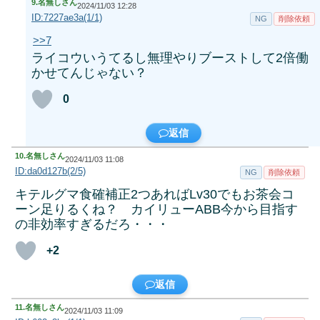
9.
名無しさん
2024/11/03 12:28
ID:7227ae3a(1/1)
NG
削除依頼
>>7
ライコウいうてるし無理やりブーストして2倍働
かせてんじゃない？
0
返信
10.
名無しさん
2024/11/03 11:08
ID:da0d127b(2/5)
NG
削除依頼
キテルグマ食確補正2つあればLv30でもお茶会コ
ーン足りるくね？ カイリューABB今から目指す
の非効率すぎるだろ・・・
+2
返信
11.
名無しさん
2024/11/03 11:09