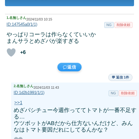
1.
名無しさん
2024/11/03 10:15
ID:147545a0(1/1)
NG
削除依頼
やっぱりコーラは作らなくていいか
まんサラとめざパが楽すぎる
+6
返信
💬 返信 1件
2.
名無しさん
2024/11/03 11:43
ID:1d2b1991(1/1)
NG
削除依頼
>>1
めざパシチュー今週作っててトマトが一番不足す
る…
ウツボットがABだから仕方ないんだけど、みん
なはトマト要因だれにしてるんかな？