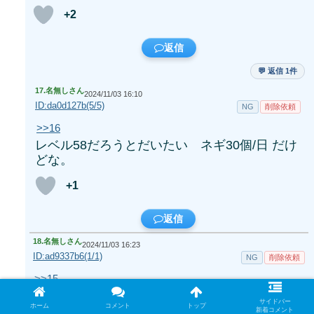
+2
返信
💬 返信 1件
17.
名無しさん
2024/11/03 16:10
ID:da0d127b(5/5)
NG
削除依頼
>>16
レベル58だろうとだいたい ネギ30個/日 だけ
どな。
+1
返信
18.
名無しさん
2024/11/03 16:23
ID:ad9337b6(1/1)
NG
削除依頼
>>15
390じゃないから実際は知らんけどサナがAAな
サイドバー
ホーム
コメント
トップ
ら結構リンゴ持ってくるから足りないリンゴ・
新着コメント