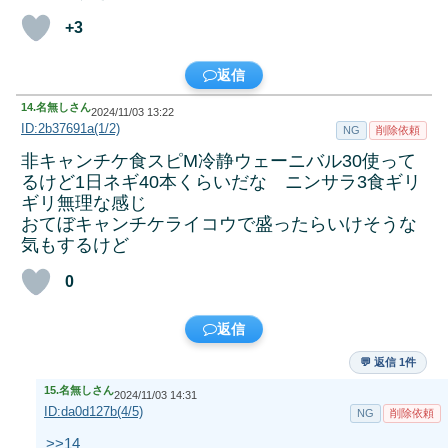
+3
返信
14.
名無しさん
2024/11/03 13:22
ID:2b37691a(1/2)
NG
削除依頼
非キャンチケ食スピM冷静ウェーニバル30使って
るけど1日ネギ40本くらいだな ニンサラ3食ギリ
ギリ無理な感じ
おてぼキャンチケライコウで盛ったらいけそうな
気もするけど
0
返信
💬 返信 1件
15.
名無しさん
2024/11/03 14:31
ID:da0d127b(4/5)
NG
削除依頼
>>14