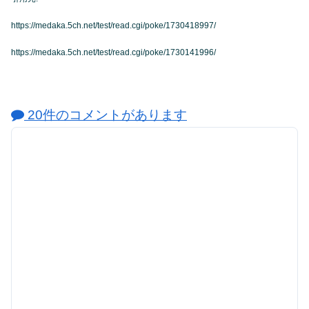
https://medaka.5ch.net/test/read.cgi/poke/1730418997/
https://medaka.5ch.net/test/read.cgi/poke/1730141996/
20件のコメントがあります