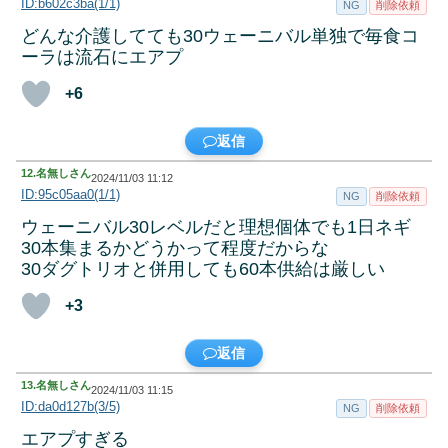
ID:b602c3ba(1/1)
NG
削除依頼
どんな介護してても30ウェーニバル単独で毎食コ
ーラは流石にエアプ
+6
返信
12.
名無しさん
2024/11/03 11:12
ID:95c05aa0(1/1)
NG
削除依頼
ウェーニバル30レベルだと理想個体でも1日ネギ
30本集まるかどうかって程度だからな
30ダグトリオと併用しても60本供給は厳しい
+3
返信
13.
名無しさん
2024/11/03 11:15
ID:da0d127b(3/5)
NG
削除依頼
エアプすぎる