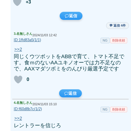
+3
返信
💬 返信 4件
3.
名無しさん
2024/11/03 12:42
ID:1ffd83a5(1/1)
NG
削除依頼
>>2
同じくウツボットをABBで育て、トマト不足で
す。食ｍのないAAユキノオーでは力不足なの
で、AAXマダツボミをのんびり厳選予定です
0
返信
4.
名無しさん
2024/11/03 15:10
ID:f60d8b7c(1/2)
NG
削除依頼
>>2
レントラーを信じろ