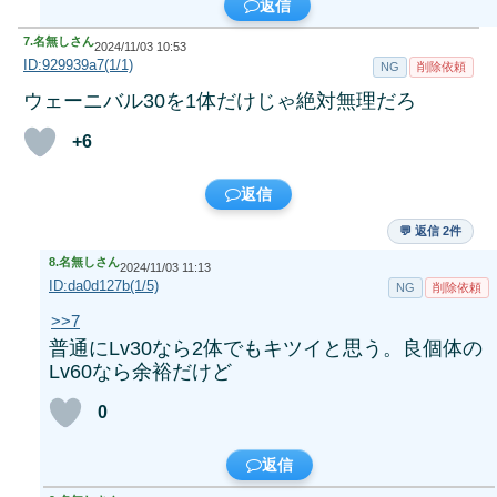
返信
7.
名無しさん
2024/11/03 10:53
ID:929939a7(1/1)
NG
削除依頼
ウェーニバル30を1体だけじゃ絶対無理だろ
+6
返信
💬 返信 2件
8.
名無しさん
2024/11/03 11:13
ID:da0d127b(1/5)
NG
削除依頼
>>7
普通にLv30なら2体でもキツイと思う。良個体の
Lv60なら余裕だけど
0
返信