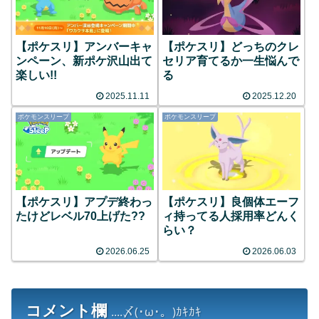
【ポケスリ】アンバーキャ
【ポケスリ】どっちのクレ
ンペーン、新ポケ沢山出て
セリア育てるか一生悩んで
楽しい!!
る
2025.11.11
2025.12.20
ポケモンスリープ
ポケモンスリープ
【ポケスリ】アプデ終わっ
【ポケスリ】良個体エーフ
たけどレベル70上げた??
ィ持ってる人採用率どんく
らい？
2026.06.25
2026.06.03
コメント欄
....〆(･ω･。)ｶｷｶｷ