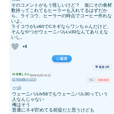
そのコメントがもう怪しいけど？ 仮にその食材
数持ってこれてもヒーラーも入れてるはずだか
ら、ライコウ、ヒーラーの時点でコーヒー作れな
いよ。
ライコウがLv60でCネギならワンちゃんだけど、
そんなやつがウェーニバルLv30なんてありえな
いし。
+4
返信
💬 返信 2件
16.
名無しさん
2024/11/03 15:12
ID:f60d8b7c(2/2)
NG
削除依頼
>>15
ウェーニバルlv58でもウェーニバル30っていう
人なんじゃない
俺はそう
普通にネギ貯めてる前提だと思うけども