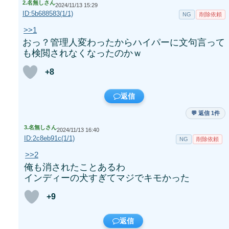
2.
名無しさん
2024/11/13 15:29
ID:5b688583(1/1)
NG
削除依頼
>>1
おっ？管理人変わったからハイパーに文句言って
も検閲されなくなったのかｗ
+8
返信
💬 返信 1件
3.
名無しさん
2024/11/13 16:40
ID:2c8eb91c(1/1)
NG
削除依頼
>>2
俺も消されたことあるわ
インディーの犬すぎてマジでキモかった
+9
返信