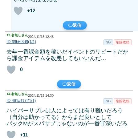
+12
返信
13.
名無しさん
2024/11/13 12:48
ID:69b6f3d9(1/1)
NG
削除依頼
去年一番課金額を稼いだイベントのリピートだか
ら課金アイテムを改悪してもいいんだ…
0
返信
14.
名無しさん
2024/11/13 14:30
ID:491a117f(1/1)
NG
削除依頼
ハイパーサブレは人によっては有り難いだろう
（自分は助かってる）からまだ良いとして
パックMがスパサブじゃないのが一番罪深いだろ
+11