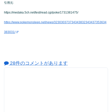
引用元:
https://medaka.5ch.net/test/read.cgi/poke/1731381475/
https://www.pokemonsleep.net/news/323030373734343832343437353634
383031/
28件のコメントがあります