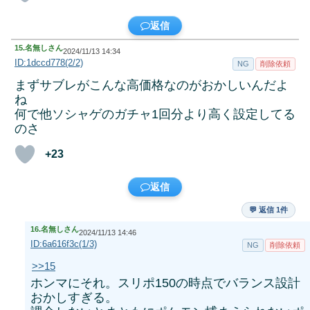
返信
15.
名無しさん
2024/11/13 14:34
ID:1dccd778(2/2)
NG
削除依頼
まずサブレがこんな高価格なのがおかしいんだよ
ね
何で他ソシャゲのガチャ1回分より高く設定してる
のさ
+23
返信
💬 返信 1件
16.
名無しさん
2024/11/13 14:46
ID:6a616f3c(1/3)
NG
削除依頼
>>15
ホンマにそれ。スリポ150の時点でバランス設計
おかしすぎる。