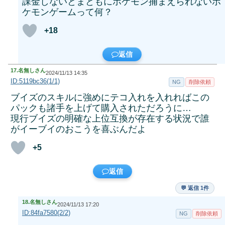
課金しないとまともにポケモン捕まえられないポ
ケモンゲームって何？
+18
返信
17.
名無しさん
2024/11/13 14:35
ID:5119bc36(1/1)
NG
削除依頼
ブイズのスキルに強めにテコ入れを入れればこの
パックも諸手を上げて購入されただろうに…
現行ブイズの明確な上位互換が存在する状況で誰
がイーブイのおこうを喜ぶんだよ
+5
返信
💬 返信 1件
18.
名無しさん
2024/11/13 17:20
ID:84fa7580(2/2)
NG
削除依頼