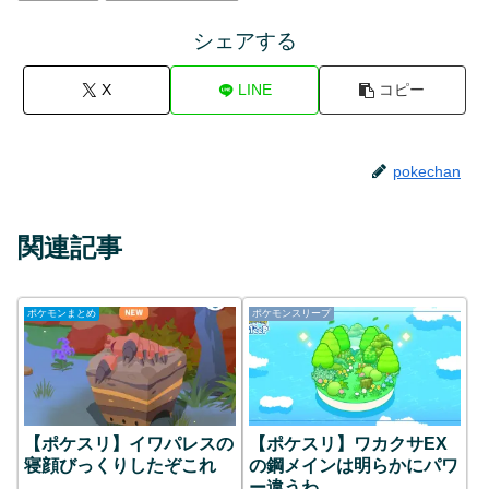
シェアする
X
LINE
コピー
pokechan
関連記事
ポケモンまとめ
ポケモンスリープ
【ポケスリ】イワパレスの
【ポケスリ】ワカクサEX
寝顔びっくりしたぞこれ
の鋼メインは明らかにパワ
ー違うわ