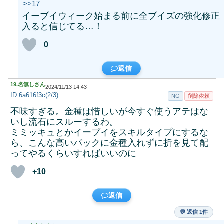
>>17
イーブイウィーク始まる前に全ブイズの強化修正
入ると信じてる…！
0
返信
19.
名無しさん
2024/11/13 14:43
ID:6a616f3c(2/3)
NG
削除依頼
不味すぎる。金種は惜しいが今すぐ使うアテはな
いし流石にスルーするわ。
ミミッキュとかイーブイをスキルタイプにするな
ら、こんな高いパックに金種入れずに折を見て配
ってやるくらいすればいいのに
+10
返信
💬 返信 1件