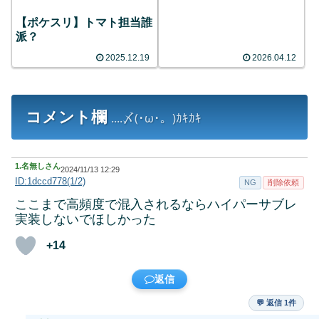
【ポケスリ】トマト担当誰
派？
2025.12.19
2026.04.12
コメント欄
....〆(･ω･。)ｶｷｶｷ
1.
名無しさん
2024/11/13 12:29
ID:1dccd778(1/2)
NG
削除依頼
ここまで高頻度で混入されるならハイパーサブレ
実装しないでほしかった
+14
返信
💬 返信 1件