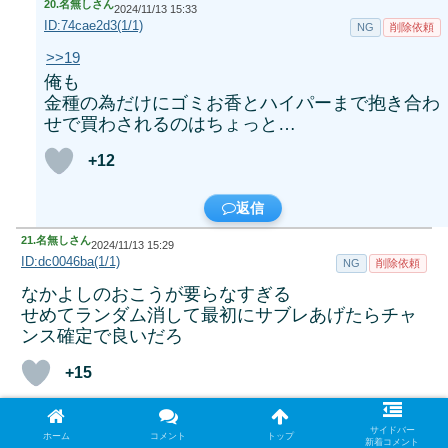
20.
名無しさん
2024/11/13 15:33
ID:74cae2d3(1/1)
NG
削除依頼
>>19
俺も
金種の為だけにゴミお香とハイパーまで抱き合わ
せで買わされるのはちょっと…
+12
返信
21.
名無しさん
2024/11/13 15:29
ID:dc0046ba(1/1)
NG
削除依頼
なかよしのおこうが要らなすぎる
せめてランダム消して最初にサブレあげたらチャ
ンス確定で良いだろ
+15
返信
サイドバー
ホーム
コメント
トップ
新着コメント