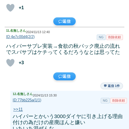
+1
返信
11.
名無しさん
2024/11/13 12:40
ID:4e7c00d4(2/2)
NG
削除依頼
ハイパーサブレ実装→食欲の秋パック廃止の流れ
でスパサブはケチってくるだろうなとは思ってた
+3
返信
💬 返信 1件
12.
名無しさん
2024/11/13 15:30
ID:77bb225a(1/1)
NG
削除依頼
>>11
ハイパーとかいう3000ダイヤに引き上げる理由
付けの為だけの産廃ほんと嫌い
いちいち混ぜんな