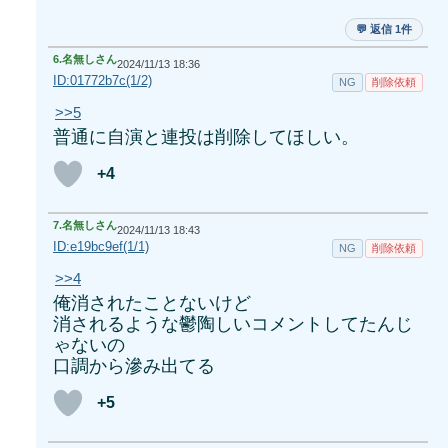
💬 返信 1件
6.
名無しさん
2024/11/13 18:36
ID:01772b7c(1/2)
NG
削除依頼
>>5
普通に自演と連投は削除してほしい。
+4
7.
名無しさん
2024/11/13 18:43
ID:e19bc9ef(1/1)
NG
削除依頼
>>4
俺消されたことないけど
消されるような鬱陶しいコメントしてたんじ
ゃないの
口調から滲み出てる
+5