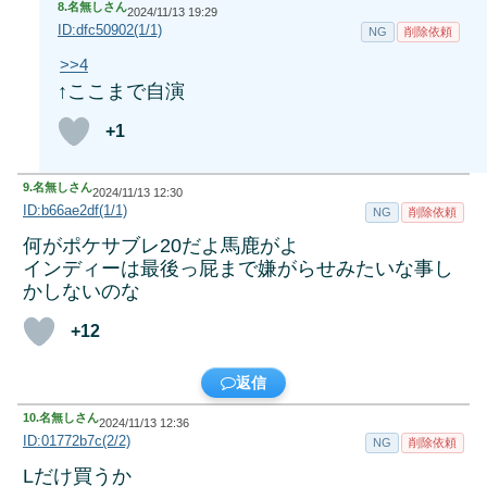
8.
名無しさん
2024/11/13 19:29
ID:dfc50902(1/1)
NG
削除依頼
>>4
↑ここまで自演
+1
9.
名無しさん
2024/11/13 12:30
ID:b66ae2df(1/1)
NG
削除依頼
何がポケサブレ20だよ馬鹿がよ
インディーは最後っ屁まで嫌がらせみたいな事し
かしないのな
+12
返信
10.
名無しさん
2024/11/13 12:36
ID:01772b7c(2/2)
NG
削除依頼
Lだけ買うか