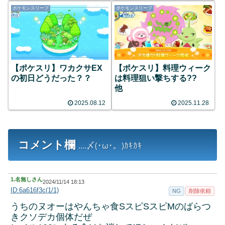
ポケモンスリープ
ポケモンスリープ
【ポケスリ】ワカクサEX
【ポケスリ】料理ウィーク
の初日どうだった？？
は料理狙い撃ちする??
他
2025.08.12
2025.11.28
コメント欄
....〆(･ω･。)ｶｷｶｷ
1.
名無しさん
2024/11/14 18:13
ID:6a616f3c(1/1)
NG
削除依頼
うちのヌオーはやんちゃ食SスピSスピМのばらつ
きクソデカ個体だぜ