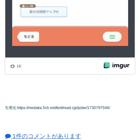
引用元:https://medaka.5ch.net/test/read.cgi/poke/1730797546/
1件のコメントがあります