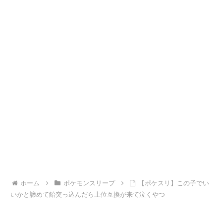
ホーム
ポケモンスリープ
【ポケスリ】この子でい
いかと諦めて飴突っ込んだら上位互換が来て泣くやつ