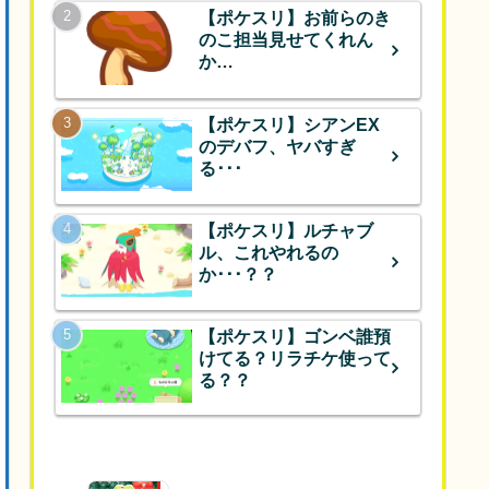
【ポケスリ】お前らのき
のこ担当見せてくれん
か…
【ポケスリ】シアンEX
のデバフ、ヤバすぎ
る･･･
【ポケスリ】ルチャブ
ル、これやれるの
か･･･？？
【ポケスリ】ゴンベ誰預
けてる？リラチケ使って
る？？