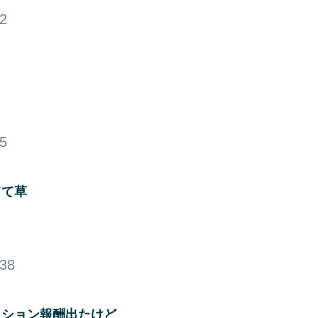
42
55
てて草
.38
ッション報酬出たけど