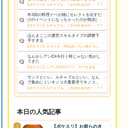
その価値があるのか...
【ポケスリ】ルチャブル、これやれるのか･･･？？
年3回の料理イベが雑にセレクトを出すだ
けのイベントになっちゃったのが残念(ル
チャブル自体は好きです)EXデバフにして
【ポケスリ】ルチャブル、これやれるのか･･･？？
もセレクト連打にしても各種AAAを揃え
終わったユーザーから更にサブレ課金を
ほんまここの運営スキルタイプの調整下
引き出す為...
手すぎる
【ポケスリ】ルカリオ、SPはめっちゃ強そうにな
ったな
なんかシアンEX今行く時じゃない気がし
てきた
【ポケスリ】シアンEXのデバフ、ヤバすぎる･･･
サンドといい、ルチャブルといい、なん
で集めにくいキノコ大量要求でキノコ外
すん？食セレだとドンカラスがいるには
【ポケスリ】ルチャブル、これやれるのか･･･？？
いるけど、あっちは1/4なんだよなぁ…ム
ズイよ
本日の人気記事
【ポケスリ】お前らのき