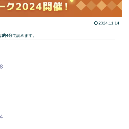
2024.11.14
は
約4分
で読めます。
98
94