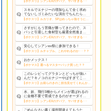
どここの雰囲気見てるとそう思えるのは
【ポケスリ】シアンEXのデバフ、ヤバすぎる･･･
手持ち揃ってるからなのかももうちょい
バフあってもよかったかもね
スキルでエナジーの増加なんて全く求め
てないしゴミみたいな演出でちんたら長
いしもう使わんからルカリオに入れた金
【ポケスリ】ルカリオ、SPはめっちゃ強そうにな
種マジで返してほしいわ
ったな
さすがにもう苦痛が勝ってきたので、ス
パッと引退した食材型も厳選全然進まん
っていうかAAAですら出てこなくなった
【ポケスリ】シアンEXのデバフ、ヤバすぎる･･･
しもういいやなんか、疲れた
安心してシアンex祭に参加できる！
【ポケスリ】ルチャブル、これやれるのか･･･？？
おかメックス！
【ポケマス】選べるマスターパック買った？？
このレシピってグラタンとどっちが強い
んだ？キノコのエナジーやばすぎてこっ
ちになるのかな？
【ポケスリ】お前らのきのこ担当見せてくれんか…
水、妖、飛行3種からメインが選ばれるの
に金種不要で育成できるのがオーダイル
くらいなのがきつい。せめてこの３種類
【ポケスリ】シアンEXのデバフ、ヤバすぎる･･･
が毎週固定ならウォーグル、ピクシー育
成に金種リソース使おうと思えるけど…
ごめんなさい書く場所間違えてもうた