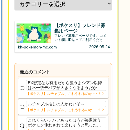
【ポケスリ】フレンド募
集用ページ
フレンド募集用ページです。コメ
ント欄にID貼ってご利用くださ
2026.05.24
kh-pokemon-mc.com
最近のコメント
EX想定なら有用だから狙うよシアン以降
は不一致デバフが大きくなるようだから
食材役の択も増やしておきたい
【ポケスリ】ルチャブル、これやれるのか･･･？？
ルチャブル推しの人かわいそ～
【ポケスリ】ルチャブル、これやれるのか･･･？？
これくらいデバフあったほうが毎週違う
ポケモン使わされて楽しそうと思ったけ