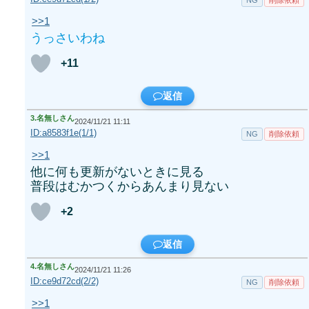
>>1
うっさいわね
+11
返信
3.
名無しさん
2024/11/21 11:11
ID:a8583f1e(1/1)
NG
削除依頼
>>1
他に何も更新がないときに見る
普段はむかつくからあんまり見ない
+2
返信
4.
名無しさん
2024/11/21 11:26
ID:ce9d72cd(2/2)
NG
削除依頼
>>1