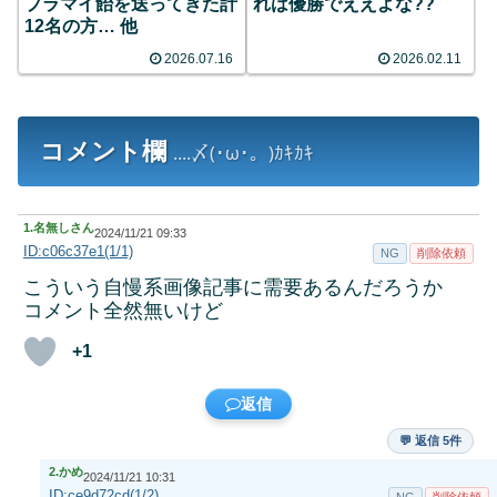
プラマイ飴を送ってきた計
れは優勝でええよな??
12名の方… 他
2026.07.16
2026.02.11
コメント欄
....〆(･ω･。)ｶｷｶｷ
1.
名無しさん
2024/11/21 09:33
ID:c06c37e1(1/1)
NG
削除依頼
こういう自慢系画像記事に需要あるんだろうか
コメント全然無いけど
+1
返信
💬 返信 5件
2.
かめ
2024/11/21 10:31
ID:ce9d72cd(1/2)
NG
削除依頼