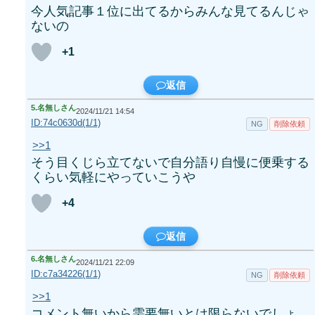
今人気記事１位に出てるからみんな見てるんじゃ
ないの
+1
返信
5.
名無しさん
2024/11/21 14:54
ID:74c0630d(1/1)
NG
削除依頼
>>1
そう目くじら立てないで自分語り自慢に便乗する
くらい気軽にやっていこうや
+4
返信
6.
名無しさん
2024/11/21 22:09
ID:c7a34226(1/1)
NG
削除依頼
>>1
コメント無いから需要無いとは限らないでしょ