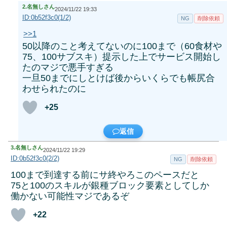
2.
名無しさん
2024/11/22 19:33
ID:0b52f3c0(1/2)
NG
削除依頼
>>1
50以降のこと考えてないのに100まで（60食材や
75、100サブスキ）提示した上でサービス開始し
たのマジで悪手すぎる
一旦50までにしとけば後からいくらでも帳尻合
わせられたのに
+25
返信
3.
名無しさん
2024/11/22 19:29
ID:0b52f3c0(2/2)
NG
削除依頼
100まで到達する前にサ終やろこのペースだと
75と100のスキルが銀種ブロック要素としてしか
働かない可能性マジであるぞ
+22