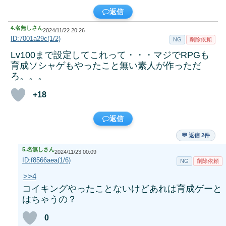
返信
4.
名無しさん
2024/11/22 20:26
ID:7001a29c(1/2)
NG
削除依頼
Lv100まで設定してこれって・・・マジでRPGも
育成ソシャゲもやったこと無い素人が作っただ
ろ。。。
+18
返信
💬 返信 2件
5.
名無しさん
2024/11/23 00:09
ID:f8566aea(1/6)
NG
削除依頼
>>4
コイキングやったことないけどあれは育成ゲーと
はちゃうの？
0