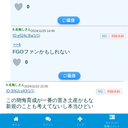
0
返信
8.
名無しさん
2024/11/25 14:49
ID:e524c3fa(1/1)
NG
削除依頼
>>4
FGOファンかもしれない
0
返信
9.
名無しさん
2024/11/22 22:00
ID:0062ce83(1/1)
NG
削除依頼
この簡悔育成が一番の置き土産かもな
新規のことも考えてないし本当ひどい
+20
サイドバー
ホーム
コメント
トップ
新着コメント