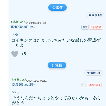
返信
💬 返信 1件
6.
名無しさん
2024/11/23 00:38
ID:b098edd9(1/4)
NG
削除依頼
>>5
コイキングはたまごっちみたいな感じの育成ゲ
ーだよ
+5
返信
💬 返信 1件
7.
名無しさん
2024/11/23 02:51
ID:f8566aea(2/6)
NG
削除依頼
>>6
そうなんだ〜ちょっとやってみたいかも あり
がとう