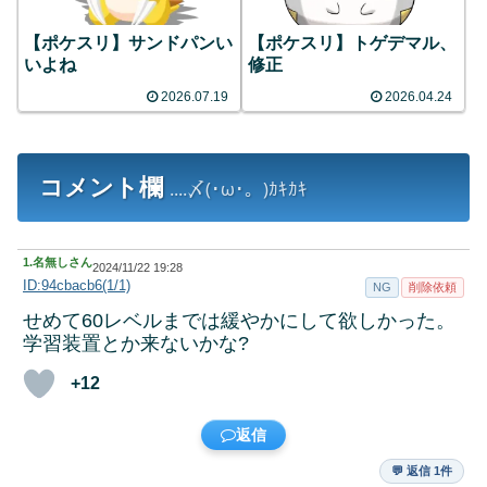
【ポケスリ】サンドパンい
【ポケスリ】トゲデマル、
いよね
修正
2026.07.19
2026.04.24
コメント欄
....〆(･ω･。)ｶｷｶｷ
1.
名無しさん
2024/11/22 19:28
ID:94cbacb6(1/1)
NG
削除依頼
せめて60レベルまでは緩やかにして欲しかった。
学習装置とか来ないかな?
+12
返信
💬 返信 1件