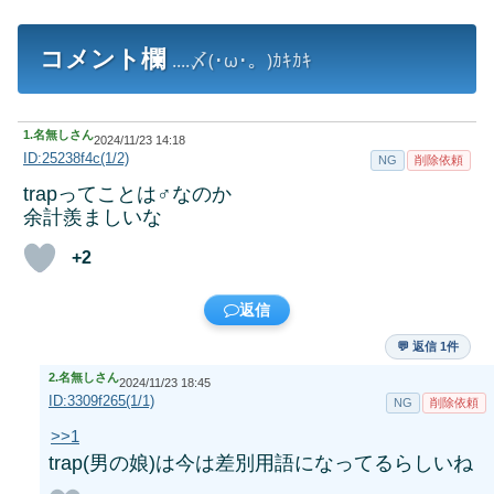
コメント欄
....〆(･ω･。)ｶｷｶｷ
1.
名無しさん
2024/11/23 14:18
ID:25238f4c(1/2)
NG
削除依頼
trapってことは♂なのか
余計羨ましいな
+2
返信
💬 返信 1件
2.
名無しさん
2024/11/23 18:45
ID:3309f265(1/1)
NG
削除依頼
>>1
trap(男の娘)は今は差別用語になってるらしいね