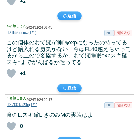
+2
返信
7.
名無しさん
2024/11/24 01:43
ID:f8566aea(1/1)
NG
削除依頼
この個体のおてぼが睡眠expになったの持ってる
けど飴入れる勇気がない 今はFL40越えちゃって
るから上ので妥協するか、おてぼ睡眠expスキ確
スキ↑までがんばるか迷ってる
+1
返信
8.
名無しさん
2024/11/24 20:17
ID:7001a29c(1/1)
NG
削除依頼
食確L,スキ確L,きのみMの実装はよ
0