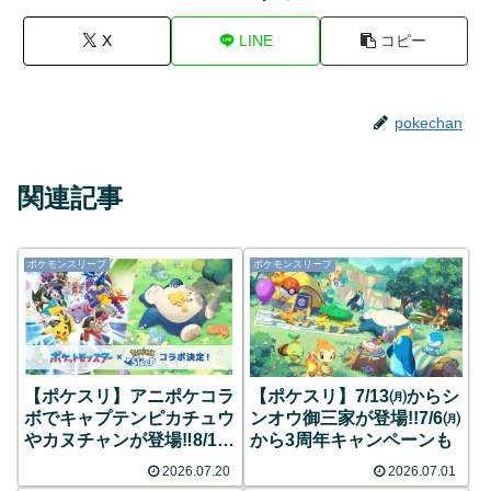
X
LINE
コピー
pokechan
関連記事
ポケモンスリープ
ポケモンスリープ
【ポケスリ】アニポケコラ
【ポケスリ】7/13㈪からシ
ボでキャプテンピカチュウ
ンオウ御三家が登場!!7/6㈪
やカヌチャンが登場‼︎8/10
から3周年キャンペーンも
からはシアンEXも解禁！
2026.07.20
2026.07.01