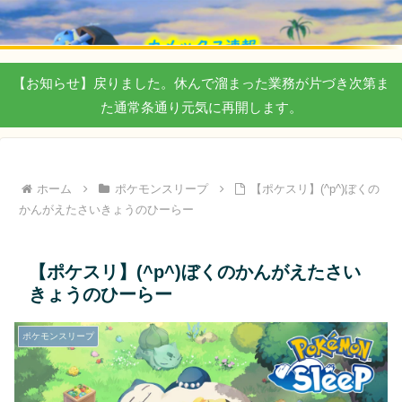
【お知らせ】戻りました。休んで溜まった業務が片づき次第ま
た通常条通り元気に再開します。
ホーム
ポケモンスリープ
【ポケスリ】(^p^)ぼくの
かんがえたさいきょうのひーらー
【ポケスリ】(^p^)ぼくのかんがえたさい
きょうのひーらー
ポケモンスリープ