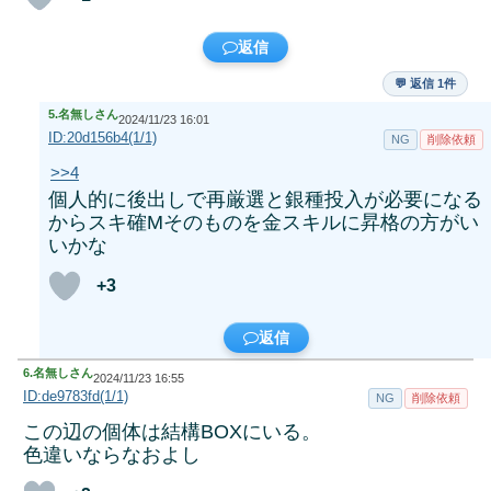
返信
💬 返信 1件
5.
名無しさん
2024/11/23 16:01
ID:20d156b4(1/1)
NG
削除依頼
>>4
個人的に後出しで再厳選と銀種投入が必要になる
からスキ確Mそのものを金スキルに昇格の方がい
いかな
+3
返信
6.
名無しさん
2024/11/23 16:55
ID:de9783fd(1/1)
NG
削除依頼
この辺の個体は結構BOXにいる。
色違いならなおよし