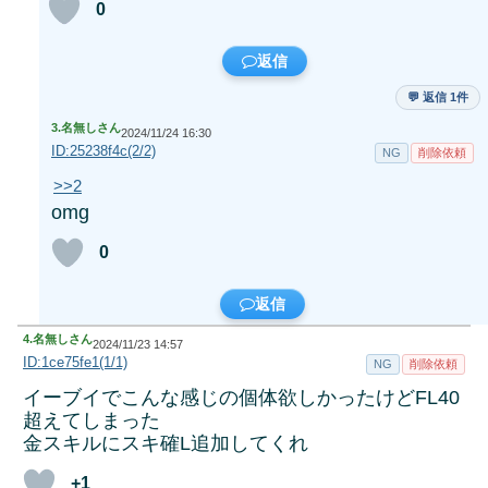
0
返信
💬 返信 1件
3.
名無しさん
2024/11/24 16:30
ID:25238f4c(2/2)
NG
削除依頼
>>2
omg
0
返信
4.
名無しさん
2024/11/23 14:57
ID:1ce75fe1(1/1)
NG
削除依頼
イーブイでこんな感じの個体欲しかったけどFL40
超えてしまった
金スキルにスキ確L追加してくれ
+1