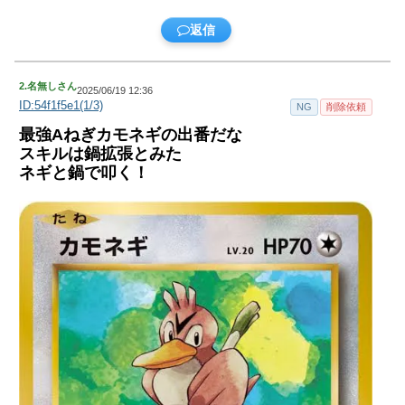
返信
2.
名無しさん
2025/06/19 12:36
ID:54f1f5e1(1/3)
NG
削除依頼
最強Aねぎカモネギの出番だな
スキルは鍋拡張とみた
ネギと鍋で叩く！