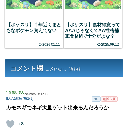
【ポケスリ】半年近くまと
【ポケスリ】食材得意って
もなポケモン貰えてない
AAAじゃなくてAA性格補
正食材Mで十分だよな？
2026.01.11
2025.09.12
コメント欄
....〆(･ω･。)ｶｷｶｷ
1.
名無しさん
2025/06/19 12:19
ID:728f3e78(1/1)
NG
削除依頼
カモネギでネギ大量ゲット出来るんだろうか
+8