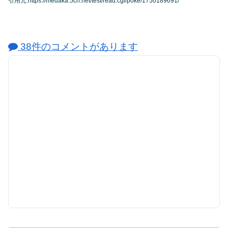
引用元:https://medaka.5ch.net/test/read.cgi/poke/1750189691/
38件のコメントがあります