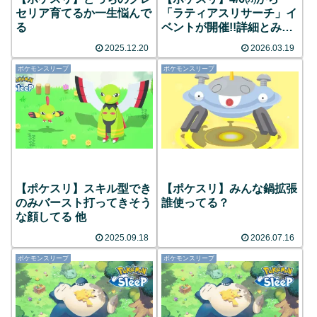
セリア育てるか一生悩んで
「ラティアスリサーチ」イ
る
ベントが開催!!詳細とみん
なの反応まとめ
2025.12.20
2026.03.19
ポケモンスリープ
ポケモンスリープ
【ポケスリ】スキル型でき
【ポケスリ】みんな鍋拡張
のみバースト打ってきそう
誰使ってる？
な顔してる 他
2025.09.18
2026.07.16
ポケモンスリープ
ポケモンスリープ