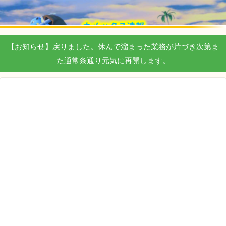
【お知らせ】戻りました。休んで溜まった業務が片づき次第ま
た通常条通り元気に再開します。