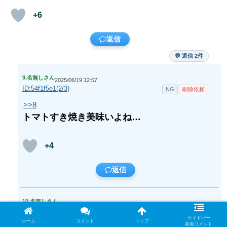
+6
返信
💬 返信 2件
9.
名無しさん
2025/06/19 12:57
ID:54f1f5e1(2/3)
NG
削除依頼
>>8
トマトすき焼き美味いよね…
+4
返信
10.
名無しさん
2025/06/19 13:04
ID:0f3e6b3c(1/1)
NG
削除依頼
サイドバー
ホーム
コメント
トップ
新着コメント