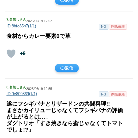
返信
7.
名無しさん
2025/06/19 12:52
ID:8bfc85b7(1/1)
NG
削除依頼
食材からカレー要素0で草
+9
返信
8.
名無しさん
2025/06/19 12:55
ID:9e809869(1/1)
NG
削除依頼
遂にフシギバナとリザードンの共闘料理!!
まさかカイリューじゃなくてフシギバナの評価
が上がるとは…。
ダグトリオ「すき焼きなら蜜じゃなくてトマト
でしょ!?」