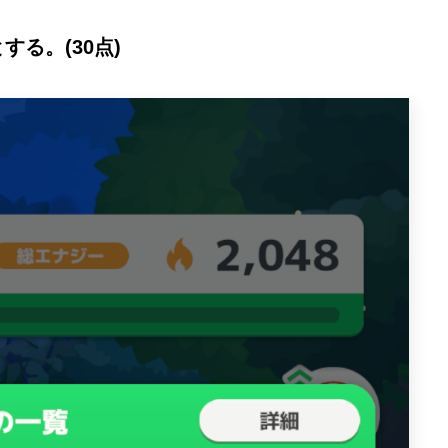
る。(30点)