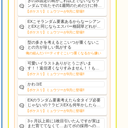
きのみ固定の島がこれ以上でないならラ
ンダムで出たその1週間のためだけに特定
のタイプにリソース割くのなんだかむな
【ポケスリ】ミュウツーが9月に登場!!
しい気がするわ出番がないってわけじゃ
ないから無駄ではないんだけど
EXこそランダム要素あるからなーシアン
とEXと同じならエスパー格闘草どれが事
前に来るか分からんから、積む必要があ
【ポケスリ】ミュウツーが9月に登場!!
るミュウツーは使いにくくね？って思っ
た
型の多さを考えるとこいつが重くないこ
との方が珍しい気がする
俺の組んだパーティすぐこいつ重くなるから嫌い
可愛いイラストありがとうございま
す！！返信遅くなりすみません！！もう
少ししたら通常再開できます！
【ポケスリ】ミュウツーが9月に登場!!
かわヨE
【ポケスリ】ミュウツーが9月に登場!!
EXのランダム要素考えたら全タイプ必要
じゃないの？ラピスEXも何年かしたら来
るだろうし後から厳選したい育てたいっ
【ポケスリ】ミュウツーが9月に登場!!
て思ってもどうにもならないのがこのゲ
ームだしな
3ヶ月以上前に1枚目引いたんですが実は
まだ育ててなくて....おてボの採用への影