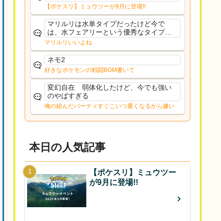
響は勉強になります。ありがとうござい
【ポケスリ】ミュウツーが9月に登場!!
ますオイルはだいぶ強めのABBレントラ
ーいて芋の方が不安なんで1枚目にしよう
マリルリは水単タイプだったけど今で
かなと思...
は、水フェアリーという優秀なタイプだ
な、後特性力持ちって見た目と全然違う
マリルリいいよね
な
ネモ2
好きなポケモンの戦闘BGM書いて
変幻自在 弱体化したけど、今でも強い
のやばすぎる
俺の組んだパーティすぐこいつ重くなるから嫌い
本日の人気記事
【ポケスリ】ミュウツー
が9月に登場!!