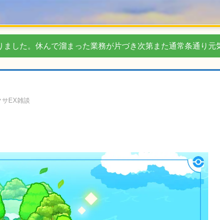
りました。休んで溜まった業務が片づき次第また通常条通り元
サEX雑談