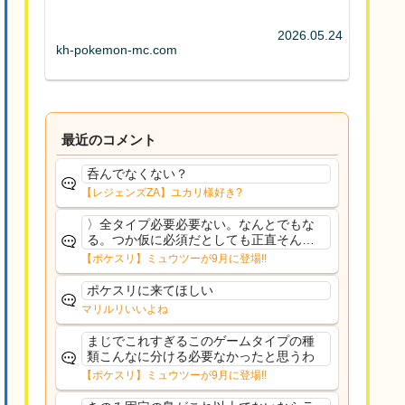
2026.05.24
kh-pokemon-mc.com
最近のコメント
呑んでなくない？
【レジェンズZA】ユカリ様好き?
〉全タイプ必要必要ない。なんとでもな
る。つか仮に必須だとしても正直そんな
もんに付き合う気は無い。運営は時間の
【ポケスリ】ミュウツーが9月に登場!!
リソースを甘く見すぎなのよ。ポケスリ
やったことないやろうなと思ってる。〉
ポケスリに来てほしい
ラピスEX最短二年後...
マリルリいいよね
まじでこれすぎるこのゲームタイプの種
類こんなに分ける必要なかったと思うわ
【ポケスリ】ミュウツーが9月に登場!!