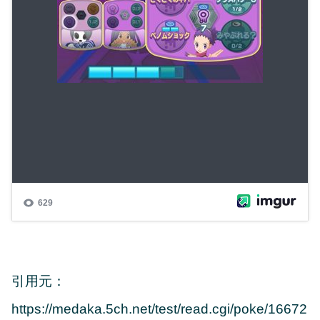
引用元：
https://medaka.5ch.net/test/read.cgi/poke/16672