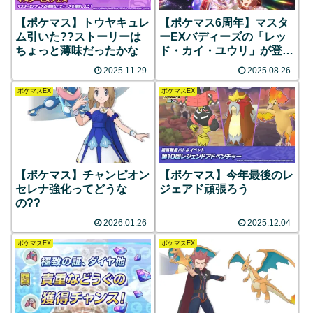
【ポケマス】トウヤキュレ
【ポケマス6周年】マスタ
ム引いた??ストーリーは
ーEXバディーズの「レッ
ちょっと薄味だったかな
ド・カイ・ユウリ」が登
場！！
2025.11.29
2025.08.26
ポケマスEX
ポケマスEX
【ポケマス】チャンピオン
【ポケマス】今年最後のレ
セレナ強化ってどうな
ジェアド頑張ろう
の??
2026.01.26
2025.12.04
ポケマスEX
ポケマスEX