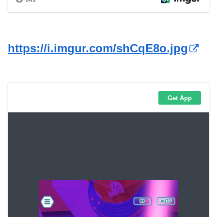
https://i.imgur.com/shCqE8o.jpg