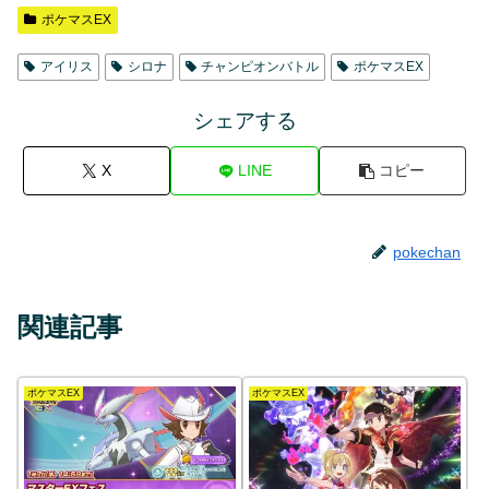
ポケマスEX
アイリス
シロナ
チャンピオンバトル
ポケマスEX
シェアする
X
LINE
コピー
pokechan
関連記事
ポケマスEX
ポケマスEX