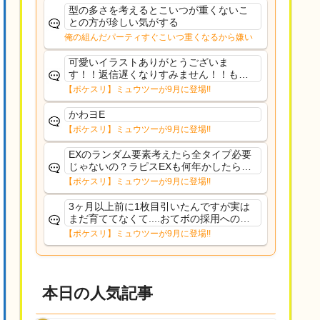
た
型の多さを考えるとこいつが重くないこ
との方が珍しい気がする
俺の組んだパーティすぐこいつ重くなるから嫌い
可愛いイラストありがとうございま
す！！返信遅くなりすみません！！もう
少ししたら通常再開できます！
【ポケスリ】ミュウツーが9月に登場!!
かわヨE
【ポケスリ】ミュウツーが9月に登場!!
EXのランダム要素考えたら全タイプ必要
じゃないの？ラピスEXも何年かしたら来
るだろうし後から厳選したい育てたいっ
【ポケスリ】ミュウツーが9月に登場!!
て思ってもどうにもならないのがこのゲ
ームだしな
3ヶ月以上前に1枚目引いたんですが実は
まだ育ててなくて....おてボの採用への影
響は勉強になります。ありがとうござい
【ポケスリ】ミュウツーが9月に登場!!
ますオイルはだいぶ強めのABBレントラ
ーいて芋の方が不安なんで1枚目にしよう
かなと思...
本日の人気記事