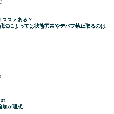
63
オススメある？
戦法によっては状態異常やデバフ禁止取るのは
35
pt
追加が理想