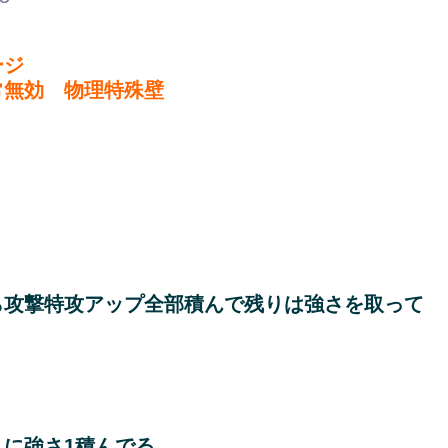
ージ
常無効 物理特殊壁
ら攻撃特攻アップ全部積んで残りは強さを取って
に強さ1積んでる