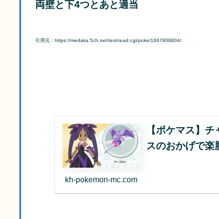
両壁と下4つとあと適当
引用元：https://medaka.5ch.net/test/read.cgi/poke/1667808804/
【ポケマス】チ
スのおかげで楽
kh-pokemon-mc.com