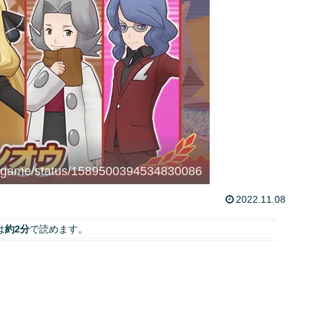
_game/status/1589500394534830086
2022.11.08
は
約2分
で読めます。