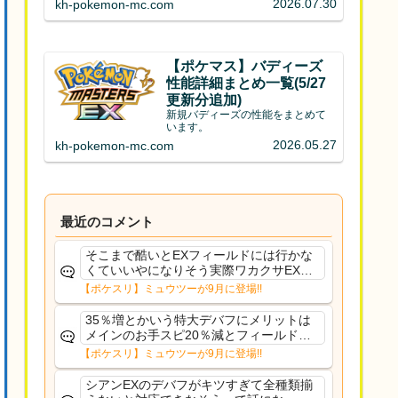
2026.07.30
kh-pokemon-mc.com
【ポケマス】バディーズ
性能詳細まとめ一覧(5/27
更新分追加)
新規バディーズの性能をまとめて
います。
2026.05.27
kh-pokemon-mc.com
最近のコメント
そこまで酷いとEXフィールドには行かな
くていいやになりそう実際ワカクサEXで
さえあんまり行ってないや
【ポケスリ】ミュウツーが9月に登場!!
35％増とかいう特大デバフにメリットは
メインのお手スピ20％減とフィールド効
果のみフェアリーノーマルとか引いたら
【ポケスリ】ミュウツーが9月に登場!!
まともに料理も作れないし終わり控えめ
に言ってカス
シアンEXのデバフがキツすぎて全種類揃