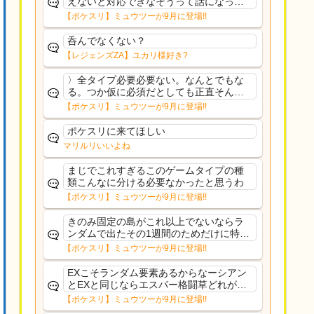
えないと対応できなそうって話になって
るわ
【ポケスリ】ミュウツーが9月に登場!!
呑んでなくない？
【レジェンズZA】ユカリ様好き?
〉全タイプ必要必要ない。なんとでもな
る。つか仮に必須だとしても正直そんな
もんに付き合う気は無い。運営は時間の
【ポケスリ】ミュウツーが9月に登場!!
リソースを甘く見すぎなのよ。ポケスリ
やったことないやろうなと思ってる。〉
ポケスリに来てほしい
ラピスEX最短二年後...
マリルリいいよね
まじでこれすぎるこのゲームタイプの種
類こんなに分ける必要なかったと思うわ
【ポケスリ】ミュウツーが9月に登場!!
きのみ固定の島がこれ以上でないならラ
ンダムで出たその1週間のためだけに特定
のタイプにリソース割くのなんだかむな
【ポケスリ】ミュウツーが9月に登場!!
しい気がするわ出番がないってわけじゃ
ないから無駄ではないんだけど
EXこそランダム要素あるからなーシアン
とEXと同じならエスパー格闘草どれが事
前に来るか分からんから、積む必要があ
【ポケスリ】ミュウツーが9月に登場!!
るミュウツーは使いにくくね？って思っ