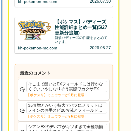
2026.07.30
kh-pokemon-mc.com
【ポケマス】バディーズ
性能詳細まとめ一覧(5/27
更新分追加)
新規バディーズの性能をまとめて
います。
2026.05.27
kh-pokemon-mc.com
最近のコメント
そこまで酷いとEXフィールドには行かな
くていいやになりそう実際ワカクサEXで
さえあんまり行ってないや
【ポケスリ】ミュウツーが9月に登場!!
35％増とかいう特大デバフにメリットは
メインのお手スピ20％減とフィールド効
果のみフェアリーノーマルとか引いたら
【ポケスリ】ミュウツーが9月に登場!!
まともに料理も作れないし終わり控えめ
に言ってカス
シアンEXのデバフがキツすぎて全種類揃