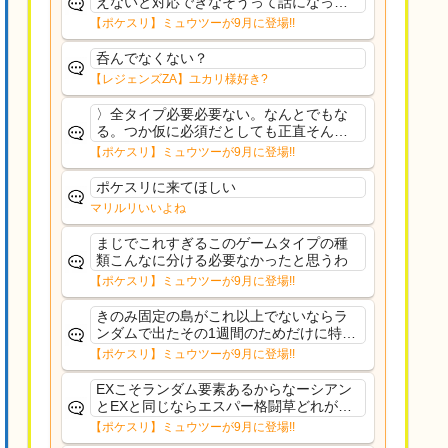
えないと対応できなそうって話になって
るわ
【ポケスリ】ミュウツーが9月に登場!!
呑んでなくない？
【レジェンズZA】ユカリ様好き?
〉全タイプ必要必要ない。なんとでもな
る。つか仮に必須だとしても正直そんな
もんに付き合う気は無い。運営は時間の
【ポケスリ】ミュウツーが9月に登場!!
リソースを甘く見すぎなのよ。ポケスリ
やったことないやろうなと思ってる。〉
ポケスリに来てほしい
ラピスEX最短二年後...
マリルリいいよね
まじでこれすぎるこのゲームタイプの種
類こんなに分ける必要なかったと思うわ
【ポケスリ】ミュウツーが9月に登場!!
きのみ固定の島がこれ以上でないならラ
ンダムで出たその1週間のためだけに特定
のタイプにリソース割くのなんだかむな
【ポケスリ】ミュウツーが9月に登場!!
しい気がするわ出番がないってわけじゃ
ないから無駄ではないんだけど
EXこそランダム要素あるからなーシアン
とEXと同じならエスパー格闘草どれが事
前に来るか分からんから、積む必要があ
【ポケスリ】ミュウツーが9月に登場!!
るミュウツーは使いにくくね？って思っ