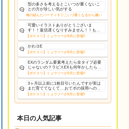
た
型の多さを考えるとこいつが重くないこ
との方が珍しい気がする
俺の組んだパーティすぐこいつ重くなるから嫌い
可愛いイラストありがとうございま
す！！返信遅くなりすみません！！もう
少ししたら通常再開できます！
【ポケスリ】ミュウツーが9月に登場!!
かわヨE
【ポケスリ】ミュウツーが9月に登場!!
EXのランダム要素考えたら全タイプ必要
じゃないの？ラピスEXも何年かしたら来
るだろうし後から厳選したい育てたいっ
【ポケスリ】ミュウツーが9月に登場!!
て思ってもどうにもならないのがこのゲ
ームだしな
3ヶ月以上前に1枚目引いたんですが実は
まだ育ててなくて....おてボの採用への影
響は勉強になります。ありがとうござい
【ポケスリ】ミュウツーが9月に登場!!
ますオイルはだいぶ強めのABBレントラ
ーいて芋の方が不安なんで1枚目にしよう
かなと思...
本日の人気記事