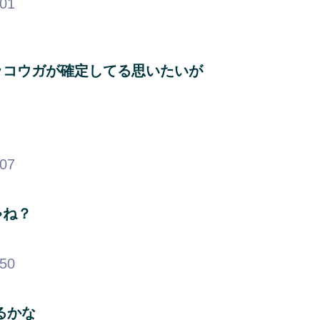
.01
ッコウガが確定してる思いたいが
.07
ゃね？
.50
るかな