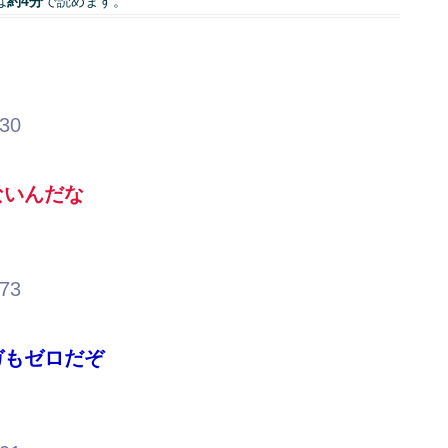
は
約4分
で読めます。
.30
ないんだな
.73
ガもゼロだぞ