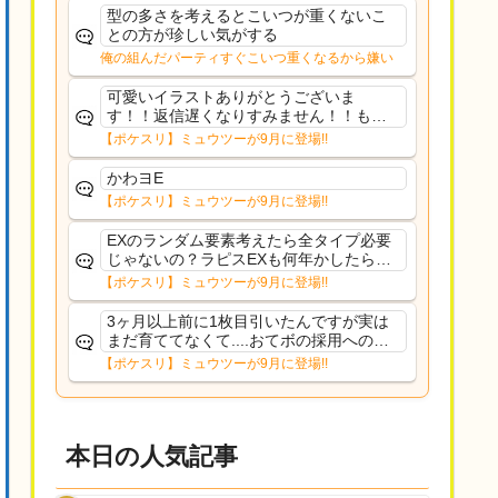
た
型の多さを考えるとこいつが重くないこ
との方が珍しい気がする
俺の組んだパーティすぐこいつ重くなるから嫌い
可愛いイラストありがとうございま
す！！返信遅くなりすみません！！もう
少ししたら通常再開できます！
【ポケスリ】ミュウツーが9月に登場!!
かわヨE
【ポケスリ】ミュウツーが9月に登場!!
EXのランダム要素考えたら全タイプ必要
じゃないの？ラピスEXも何年かしたら来
るだろうし後から厳選したい育てたいっ
【ポケスリ】ミュウツーが9月に登場!!
て思ってもどうにもならないのがこのゲ
ームだしな
3ヶ月以上前に1枚目引いたんですが実は
まだ育ててなくて....おてボの採用への影
響は勉強になります。ありがとうござい
【ポケスリ】ミュウツーが9月に登場!!
ますオイルはだいぶ強めのABBレントラ
ーいて芋の方が不安なんで1枚目にしよう
かなと思...
本日の人気記事