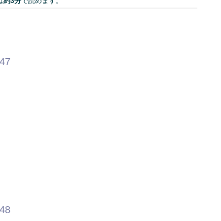
は
約3分
で読めます。
.47
.48