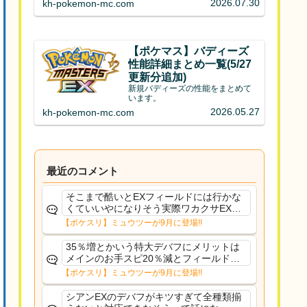
2026.07.30
kh-pokemon-mc.com
【ポケマス】バディーズ
性能詳細まとめ一覧(5/27
更新分追加)
新規バディーズの性能をまとめて
います。
2026.05.27
kh-pokemon-mc.com
最近のコメント
そこまで酷いとEXフィールドには行かな
くていいやになりそう実際ワカクサEXで
さえあんまり行ってないや
【ポケスリ】ミュウツーが9月に登場!!
35％増とかいう特大デバフにメリットは
メインのお手スピ20％減とフィールド効
果のみフェアリーノーマルとか引いたら
【ポケスリ】ミュウツーが9月に登場!!
まともに料理も作れないし終わり控えめ
に言ってカス
シアンEXのデバフがキツすぎて全種類揃