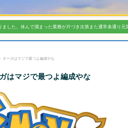
りました。休んで溜まった業務が片づき次第また通常条通り元
・オーガはマジで最つよ編成やな
ガはマジで最つよ編成やな