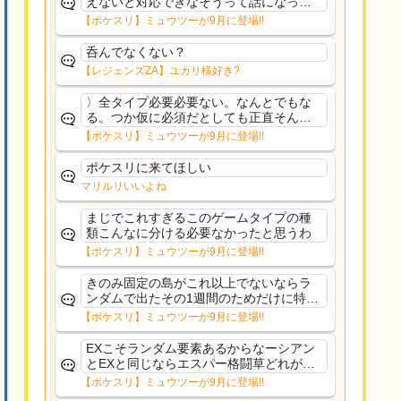
えないと対応できなそうって話になって
るわ
【ポケスリ】ミュウツーが9月に登場!!
呑んでなくない？
【レジェンズZA】ユカリ様好き?
〉全タイプ必要必要ない。なんとでもな
る。つか仮に必須だとしても正直そんな
もんに付き合う気は無い。運営は時間の
【ポケスリ】ミュウツーが9月に登場!!
リソースを甘く見すぎなのよ。ポケスリ
やったことないやろうなと思ってる。〉
ポケスリに来てほしい
ラピスEX最短二年後...
マリルリいいよね
まじでこれすぎるこのゲームタイプの種
類こんなに分ける必要なかったと思うわ
【ポケスリ】ミュウツーが9月に登場!!
きのみ固定の島がこれ以上でないならラ
ンダムで出たその1週間のためだけに特定
のタイプにリソース割くのなんだかむな
【ポケスリ】ミュウツーが9月に登場!!
しい気がするわ出番がないってわけじゃ
ないから無駄ではないんだけど
EXこそランダム要素あるからなーシアン
とEXと同じならエスパー格闘草どれが事
前に来るか分からんから、積む必要があ
【ポケスリ】ミュウツーが9月に登場!!
るミュウツーは使いにくくね？って思っ