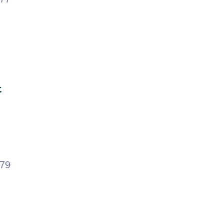
た
.79