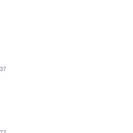
.37
.77