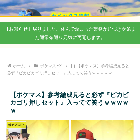
【お知らせ】戻りました。休んで溜まった業務が片づき次第ま
た通常条通り元気に再開します。
ホーム
ポケマスEX
【ポケマス】参考編成見ると
必ず『ピカピカゴリ押しセット』入ってて笑うｗｗｗｗｗ
【ポケマス】参考編成見ると必ず『ピカピ
カゴリ押しセット』入ってて笑うｗｗｗｗ
ｗ
ポケマスEX