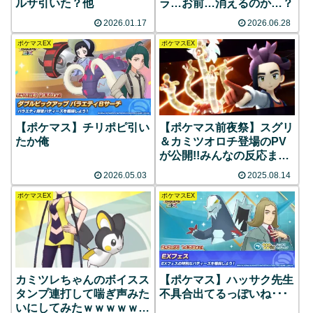
ルサ引いた？他
ラ…お前…消えるのか…？
2026.01.17
2026.06.28
ポケマスEX
ポケマスEX
【ポケマス】チリポピ引い
【ポケマス前夜祭】スグリ
たか俺
＆カミツオロチ登場のPV
が公開!!みんなの反応まと
め
2026.05.03
2025.08.14
ポケマスEX
ポケマスEX
カミツレちゃんのボイスス
【ポケマス】ハッサク先生
タンプ連打して喘ぎ声みた
不具合出てるっぽいね･･･
いにしてみたｗｗｗｗｗ