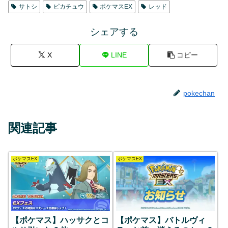
サトシ
ピカチュウ
ポケマスEX
レッド
シェアする
X
LINE
コピー
pokechan
関連記事
ポケマスEX
ポケマスEX
【ポケマス】ハッサクとコ
【ポケマス】バトルヴィ