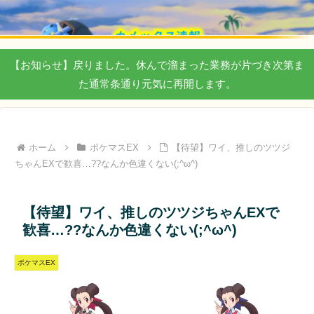
【お知らせ】戻りました。休んで溜まった業務が片づき次第ま
た通常条通り元気に再開します。
ホーム
ポケマスEX
【待望】ワイ、推しのツツジ
ちゃんEXで歓喜…??なんか色違くない(;^ω^)
【待望】ワイ、推しのツツジちゃんEXで
歓喜…??なんか色違くない(;^ω^)
ポケマスEX