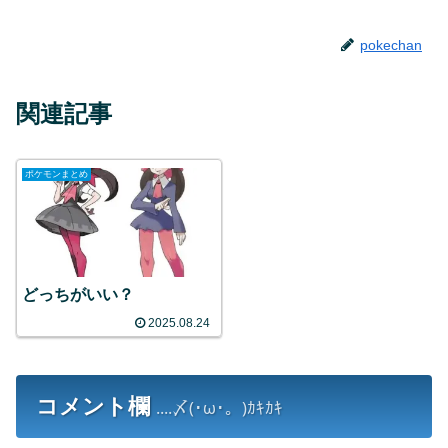
pokechan
関連記事
ポケモンまとめ
どっちがいい？
2025.08.24
コメント欄
....〆(･ω･。)ｶｷｶｷ