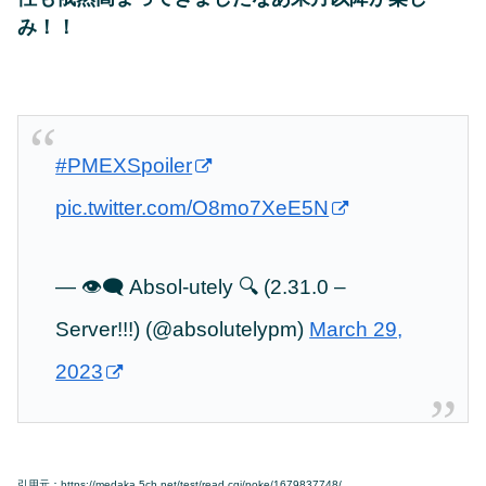
み！！
#PMEXSpoiler
pic.twitter.com/O8mo7XeE5N
— 👁️‍🗨️ Absol-utely 🔍 (2.31.0 –
Server!!!) (@absolutelypm)
March 29,
2023
引用元：https://medaka.5ch.net/test/read.cgi/poke/1679837748/