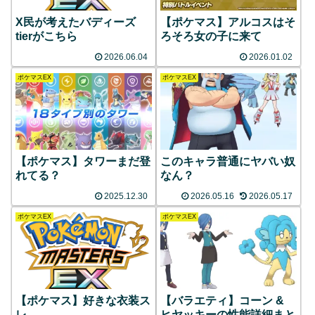
X民が考えたバディーズ
【ポケマス】アルコスはそ
tierがこちら
ろそろ女の子に来て
2026.06.04
2026.01.02
ポケマスEX
ポケマスEX
【ポケマス】タワーまだ登
このキャラ普通にヤバい奴
れてる？
なん？
2025.12.30
2026.05.16
2026.05.17
ポケマスEX
ポケマスEX
【ポケマス】好きな衣装ス
【バラエティ】コーン &
レ
ヒヤッキーの性能詳細まと