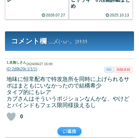
め
2026.07.27
2025.10.13
コメント欄
....〆(･ω･。)ｶｷｶｷ
1.
名無しさん
2024/06/27 16:09
ID:2d9b29c1(1/1)
NG
削除依頼
地味に恒常配布で特攻急所を同時に上げられるサ
ポはまともにいなかったので結構希少
タイプ的にもレア
カブさんはそういうポジションなんかな、やけど
とバインドもフェス限同様扱えるし
0
返信