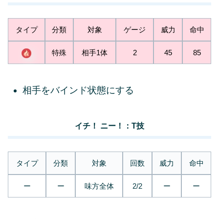
タイプ
分類
対象
ゲージ
威力
命中
特殊
相手1体
2
45
85
相手をバインド状態にする
イチ！ ニー！：T技
タイプ
分類
対象
回数
威力
命中
ー
ー
味方全体
2/2
ー
ー