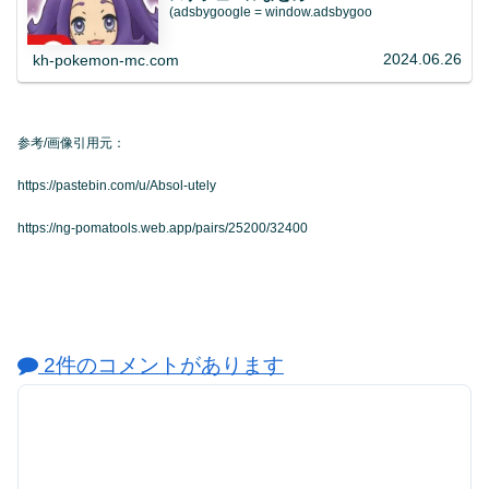
(adsbygoogle = window.adsbygoo
2024.06.26
kh-pokemon-mc.com
参考/画像引用元：
https://pastebin.com/u/Absol-utely
https://ng-pomatools.web.app/pairs/25200/32400
2件のコメントがあります