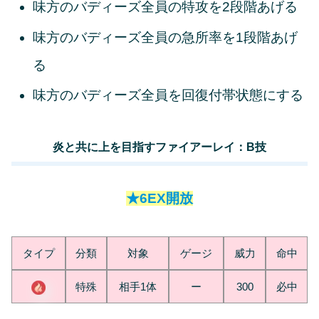
味方のバディーズ全員の特攻を2段階あげる
味方のバディーズ全員の急所率を1段階あげ
る
味方のバディーズ全員を回復付帯状態にする
炎と共に上を目指すファイアーレイ：B技
★6EX開放
タイプ
分類
対象
ゲージ
威力
命中
特殊
相手1体
ー
300
必中