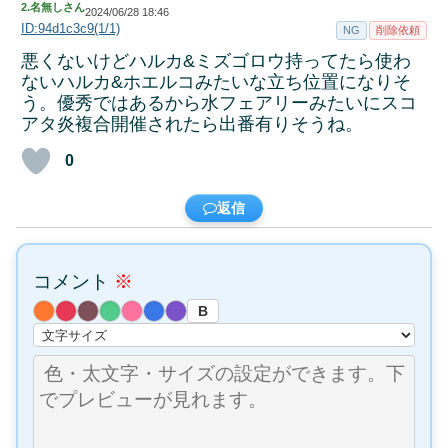
2.
名無しさん
2024/06/28 18:46
ID:94d1c3c9(1/1)
NG
削除依頼
悪くないけどハルカ&ミズゴロウ持ってたら使わ
ないハルカ&ホエルコみたいな立ち位置になりそ
う。優秀ではあるから水フェアリーみたいにスコ
アタ炎複合開催されたら出番有りそうね。
0
返信
コメント
※
B