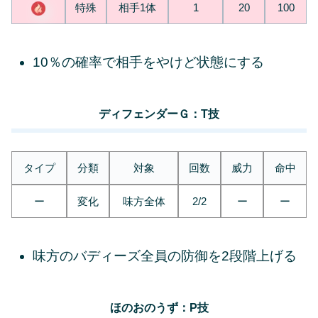
特殊
相手1体
1
20
100
10％の確率で相手をやけど状態にする
ディフェンダーＧ：T技
タイプ
分類
対象
回数
威力
命中
ー
変化
味方全体
2/2
ー
ー
味方のバディーズ全員の防御を2段階上げる
ほのおのうず：P技