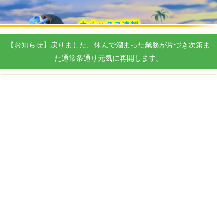
【お知らせ】戻りました。休んで溜まった業務が片づき次第ま
た通常条通り元気に再開します。