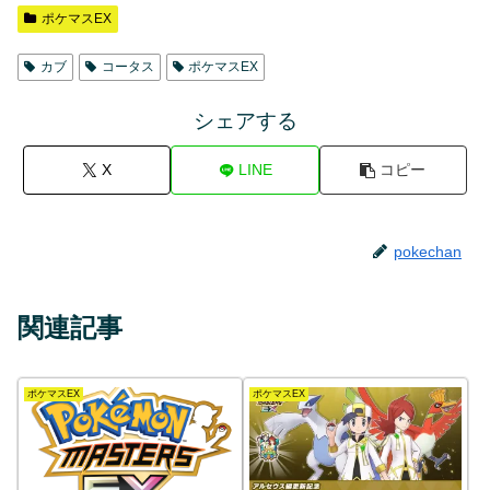
ポケマスEX
カブ
コータス
ポケマスEX
シェアする
X
LINE
コピー
pokechan
関連記事
ポケマスEX
ポケマスEX