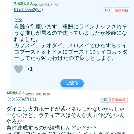
3.
名無しさん
2024/07/31 21:58
ID:d1f455e2(2/2)
NG
削除依頼
>>2
有難う御座います。報酬にラインナップされそ
うな推しが居るので焦っていましたが冷静にな
れました。
カプスイ、デオダイ、メロメイでひたすらサイ
コブースト＆トドメにブースト10サイコカッタ
ーしてたら94万行けたので良しとします。
+1
返信
4.
名無しさん
2024/07/31 18:04
ID:3c557a27(1/1)
NG
削除依頼
ダイゴは火力ボードが紫パネルしかないからしゃ
ーないけど、ラティアスはそんな火力伸びないん
やろか
条件達成するのが結構しんどいとか？
わざ5ゴヨウとわざ3ゴジカならどっちがダメ伸ば