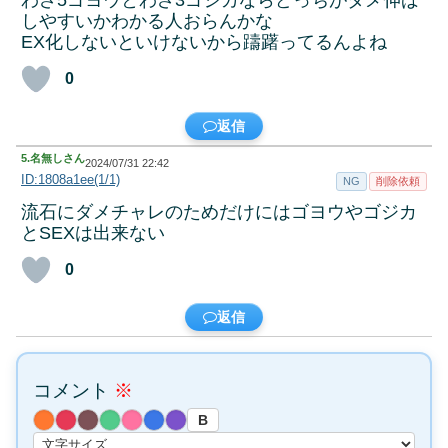
しやすいかわかる人おらんかな
EX化しないといけないから躊躇ってるんよね
0
返信
5.
名無しさん
2024/07/31 22:42
ID:1808a1ee(1/1)
NG
削除依頼
流石にダメチャレのためだけにはゴヨウやゴジカ
とSEXは出来ない
0
返信
コメント
※
B