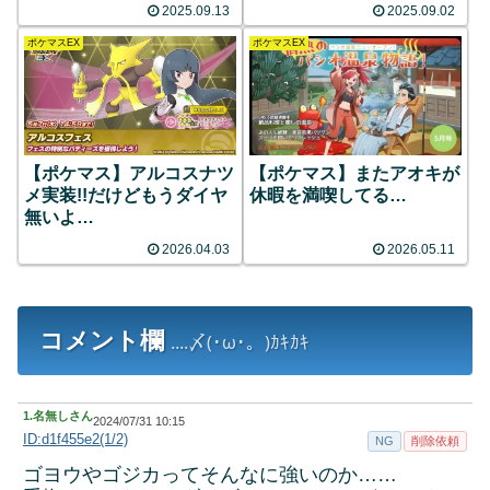
2025.09.13
2025.09.02
ポケマスEX
ポケマスEX
【ポケマス】アルコスナツ
【ポケマス】またアオキが
メ実装!!だけどもうダイヤ
休暇を満喫してる…
無いよ…
2026.04.03
2026.05.11
コメント欄
....〆(･ω･。)ｶｷｶｷ
1.
名無しさん
2024/07/31 10:15
ID:d1f455e2(1/2)
NG
削除依頼
ゴヨウやゴジカってそんなに強いのか……