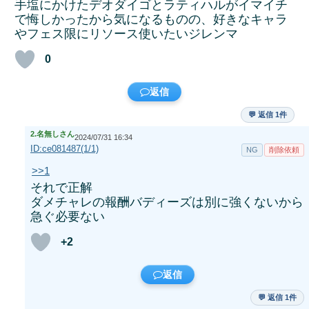
手塩にかけたデオダイゴとラティハルがイマイチ
で悔しかったから気になるものの、好きなキャラ
やフェス限にリソース使いたいジレンマ
0
返信
💬 返信 1件
2.
名無しさん
2024/07/31 16:34
ID:ce081487(1/1)
NG
削除依頼
>>1
それで正解
ダメチャレの報酬バディーズは別に強くないから
急ぐ必要ない
+2
返信
💬 返信 1件