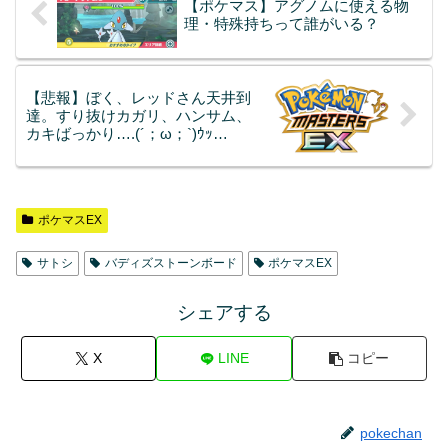
【ポケマス】アグノムに使える物
理・特殊持ちって誰がいる？
【悲報】ぼく、レッドさん天井到
達。すり抜けカガリ、ハンサム、
カキばっかり….(´；ω；`)ｳｯ…
ポケマスEX
サトシ
バディズストーンボード
ポケマスEX
シェアする
X
LINE
コピー
pokechan