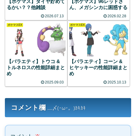
【ポケマス】ダイヤ貯めて
【ポケマス】96レッドさ
るかい？？他雑談
ん、メガシンカに困惑する
2026.07.13
2026.02.28
ポケマスEX
ポケマスEX
【バラエティ】トウコ &
【バラエティ】コーン &
トルネロスの性能詳細まと
ヒヤッキーの性能詳細まと
め
め
2025.09.03
2025.10.13
コメント欄
....〆(･ω･。)ｶｷｶｷ