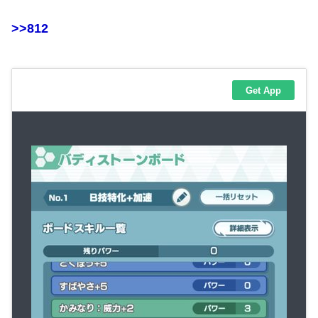
>>812