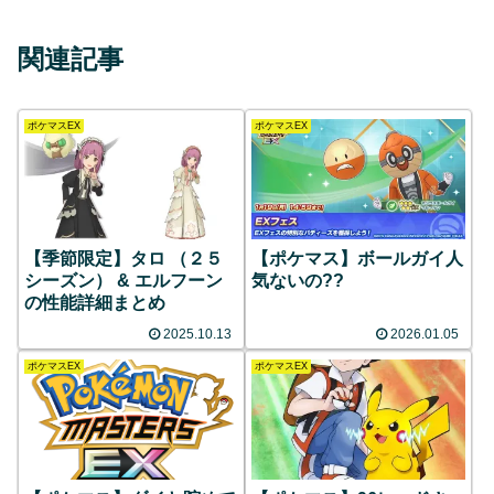
関連記事
ポケマスEX
ポケマスEX
【季節限定】タロ （２５
【ポケマス】ボールガイ人
シーズン） & エルフーン
気ないの??
の性能詳細まとめ
2025.10.13
2026.01.05
ポケマスEX
ポケマスEX