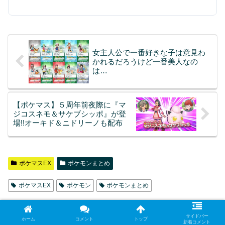
女主人公で一番好きな子は意見わ
かれるだろうけど一番美人なの
は…
【ポケマス】５周年前夜際に『マ
ジコスネモ＆サケブシッポ』が登
場!!オーキド＆ニドリーノも配布
ポケマスEX
ポケモンまとめ
ポケマスEX
ポケモン
ポケモンまとめ
シェアする
サイドバー
ホーム
コメント
トップ
新着コメント